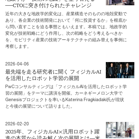
──CTOに突き付けられたチャレンジ
近年の大きな地政学的変化は、産業構造そのものの地殻変動で
あり、各企業の技術開発において「何に投資するか」を根底か
ら問い直すことを迫る事態ともいえます。本稿では、地政学的
変化が技術戦略にどう作用し、次の戦略をどう考えるべきか
を、モビリティ産業の技術アーキテクチャの組み替えを事例に
考察します。
2026-04-06
最先端を走る研究者に聞く フィジカルAI
を活用したロボット学習の展開
PwCコンサルティングは「フィジカルAIを活用したロボット学
習の展開」をテーマに講演を開催。カーネギーメロン大学で
Genesisプロジェクトを率いるKaterina Fragkiadaki氏が現状
と今後の展望について語りました。
2026-02-20
2025年、フィジカルAI×汎用ロボット躍
進の本質から読み解く次の展開とは―米