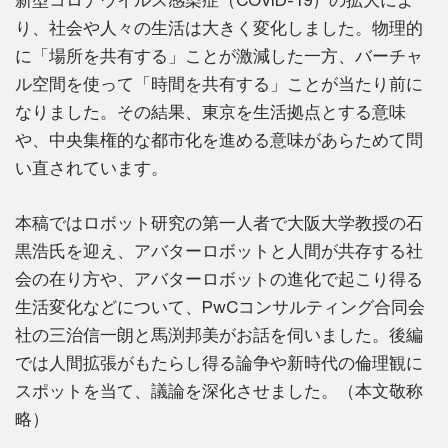
新型コロナウイルス感染症（COVID-19）の拡大によ
り、社会や人々の生活は大きく変化しました。物理的
に「場所を共有する」ことが激減した一方、バーチャ
ル空間を使って「時間を共有する」ことが当たり前に
なりました。その結果、東京を生活拠点とする意味
や、中央集権的な都市化を進める意味があらためて問
い直されています。
本稿ではロボット研究の第一人者で大阪大学教授の石
黒浩氏を迎え、アバターロボットと人間が共存する社
会の在り方や、アバターロボットの進化で起こり得る
生活変化などについて、PwCコンサルティング合同会
社の三治信一朗と馬渕邦美がお話を伺いました。後編
では人間拡張がもたらし得る論争や新時代の倫理観に
スポットを当て、議論を深化させました。（本文敬称
略）