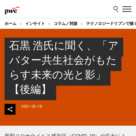
Skip
Skip
to
to
content
footer
ホーム
インサイト
コラム／対談
テクノロジードリブンで描
石黒 浩氏に聞く、「ア
バター共生社会がもた
らす未来の光と影」
【後編】
2021-02-19