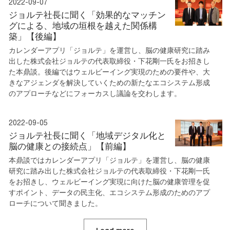
2022-09-07
ジョルテ社長に聞く「効果的なマッチン
グによる、地域の垣根を越えた関係構
築」【後編】
カレンダーアプリ「ジョルテ」を運営し、脳の健康研究に踏み
出した株式会社ジョルテの代表取締役・下花剛一氏をお招きし
た本鼎談。後編ではウェルビーイング実現のための要件や、大
きなアジェンダを解決していくための新たなエコシステム形成
のアプローチなどにフォーカスし議論を交わします。
2022-09-05
ジョルテ社長に聞く「地域デジタル化と
脳の健康との接続点」【前編】
本鼎談ではカレンダーアプリ「ジョルテ」を運営し、脳の健康
研究に踏み出した株式会社ジョルテの代表取締役・下花剛一氏
をお招きし、ウェルビーイング実現に向けた脳の健康管理を促
すポイント、データの民主化、エコシステム形成のためのアプ
ローチについて聞きました。