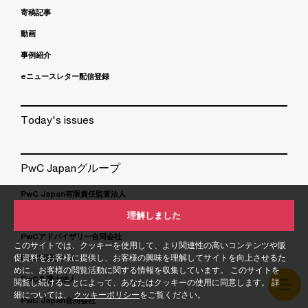
寄稿記事
動画
事例紹介
eニュースレター配信登録
Today's issues
PwC Japanグループ
PwC Japan有限責任監査法人
理解しました
PwCコンサルティング合同会社
PwCアドバイザリー合同会社
このサイトでは、クッキーを使用して、より関連性の高いコンテンツや販
促資料をお客様に提供し、お客様の興味を理解してサイトを向上させるた
PwC税理士法人
めに、お客様の閲覧活動に関する情報を収集しています。 このサイトを
PwC弁護士法人
閲覧し続けることによって、あなたはクッキーの使用に同意します。 詳
細については、
クッキーポリシー
をご覧ください。
PwC Japan合同会社