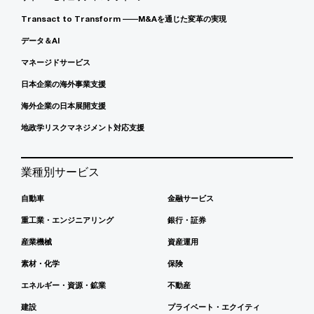
Transact to Transform ――M&Aを通じた変革の実現
データ＆AI
マネージドサービス
日本企業の海外事業支援
海外企業の日本展開支援
地政学リスクマネジメント対応支援
業種別サービス
自動車
金融サービス
重工業・エンジニアリング
銀行・証券
産業機械
資産運用
素材・化学
保険
エネルギー・資源・鉱業
不動産
建設
プライベート・エクイティ