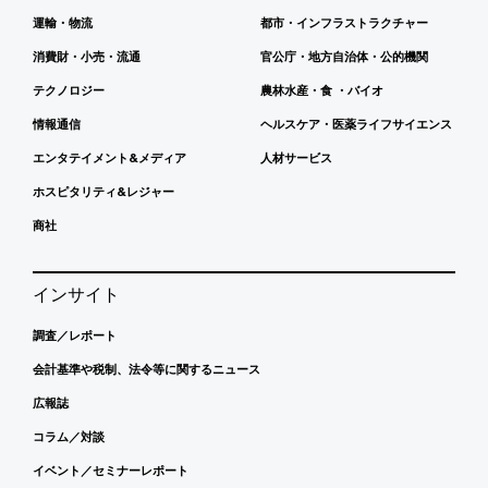
運輸・物流
都市・インフラストラクチャー
消費財・小売・流通
官公庁・地方自治体・公的機関
テクノロジー
農林水産・食 ・バイオ
情報通信
ヘルスケア・医薬ライフサイエンス
エンタテイメント&メディア
人材サービス
ホスピタリティ&レジャー
商社
インサイト
調査／レポート
会計基準や税制、法令等に関するニュース
広報誌
コラム／対談
イベント／セミナーレポート