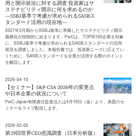
用と開示状況に対する調査 投資家はサ
ステナビリティ開示に何を求めるのか
―SSBJ基準で考慮が求められるSASBス
タンダード活用の現在地―
2027年3月期からSSBJ基準に準拠したサステナビリティ開示
義務化が段階的に始まります。PwCは、TOPIX100企業を対象
に、SSBJ基準で考慮が求められるSASBスタンダードの活用
状況を調査しました。本報告書では、投資家ニーズに応えてい
くために、SASBスタンダードを企業が活用する際のポイント
を解説します。
2026-04-10
【セミナー】S&P CSA 2026年の変更点
や日本企業の状況について
PwC Japan有限責任監査法人は4月10日（金）より、表題のセ
ミナーをライブ配信します。
2026-02-05
第29回世界CEO意識調査（日本分析版）