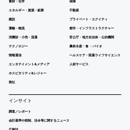
素材・化学
保険
エネルギー・資源・鉱業
不動産
建設
プライベート・エクイティ
運輸・物流
都市・インフラストラクチャー
消費財・小売・流通
官公庁・地方自治体・公的機関
テクノロジー
農林水産・食 ・バイオ
情報通信
ヘルスケア・医薬ライフサイエンス
エンタテイメント&メディア
人材サービス
ホスピタリティ&レジャー
商社
インサイト
調査／レポート
会計基準や税制、法令等に関するニュース
広報誌