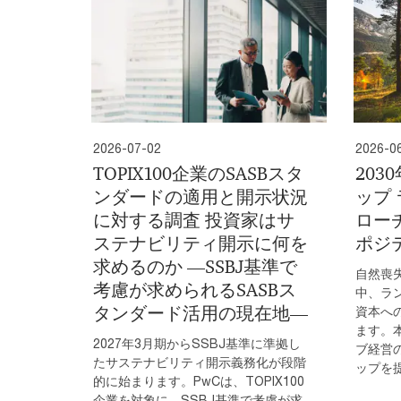
2026-07-02
2026-0
TOPIX100企業のSASBスタ
20
ンダードの適用と開示状況
ップ
に対する調査 投資家はサ
ロー
ステナビリティ開示に何を
ポジ
求めるのか ―SSBJ基準で
自然喪
考慮が求められるSASBス
中、ラ
タンダード活用の現在地―
資本へ
ます。
2027年3月期からSSBJ基準に準拠し
ブ経営
たサステナビリティ開示義務化が段階
ップを
的に始まります。PwCは、TOPIX100
企業を対象に、SSBJ基準で考慮が求