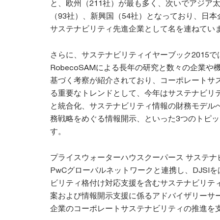
と、欧州（211社）が最も多く、次いでアジア太
（93社）、新興国（54社）となっており、日本
サステナビリティ先進企業として名を連ねてい
さらに、サステナビリティイヤーブック2015で
RobecoSAMによる長年の研究と数々の企業
基づく考察が紹介されており、コーポレートサ
る重要なトレンドとして、今年はサステナビリ
と統合化、サステナビリティ情報の財務モデル
務戦略をめぐる情報開示、といった3つのトピ
す。
プライスウォーターハウスクーパース サステナ
PwCグローバルネットワークと連携し、DJSI
ビリティ格付け対応支援を含むサステナビリティ
案および情報開示支援に係るアドバイザリーサ
企業のコーポレートサステナビリティの推進を