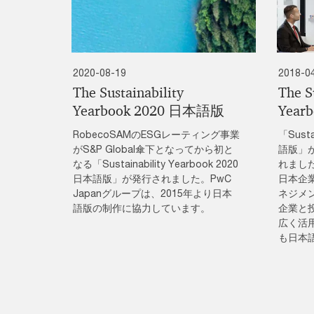
2020-08-19
2018-0
The Sustainability
The S
Yearbook 2020 日本語版
Year
RobecoSAMのESGレーティング事業
「Susta
がS&P Global傘下となってから初と
語版」が
なる「Sustainability Yearbook 2020
れました
日本語版」が発行されました。PwC
日本企
Japanグループは、2015年より日本
ネジメ
語版の制作に協力しています。
企業と
広く活用
も日本