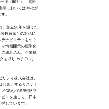
平洋（99社）、北米
企業においては39社が
ます。
は、創立20年を迎えた
や機関投資家との対話に
ステナビリティをめぐ
ティ情報開示の標準化
への組み込み、企業税
ックを取り上げていま
ビリティ株式会社は、
をはじめとするサステナ
／CSV／CSR戦略立
ービスを通して、日本
支援しています。