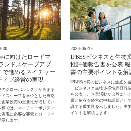
6-30
2026-05-19
30年に向けたロードマ
IPBESビジネスと生物
 ランドスケープアプ
性評価報告書を公表 報
チで進めるネイチャー
書の主要ポイントを解
ティブ経営の実現
IPBESは初のビジネスに焦点を
「ビジネスと生物多様性評価報
失のグローバルリスクが高まる
を公表し、企業活動が自然に与
ンドスケープを単位とした自然
響と依存を経営の中核課題とし
の企業投資の重要性が増してい
識する重要性を示しました。主
本稿では、ネイチャーポジティ
イントを解説します。
の実現に必要な要素とロードマ
提示します。