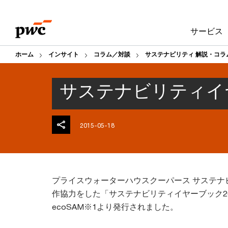
Skip
Skip
to
to
サービス
content
footer
ホーム
インサイト
コラム／対談
サステナビリティ 解説・コラ
サステナビリティイヤ
2015-05-18
プライスウォーターハウスクーパース サステナ
作協力をした「サステナビリティイヤーブック20
ecoSAM※1より発行されました。