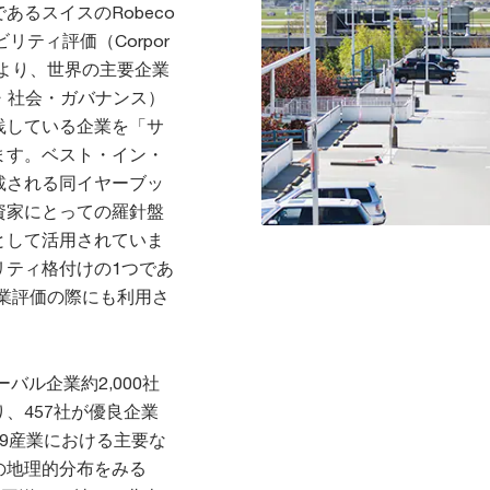
るスイスのRobeco
ティ評価（Corpor
CSA）により、世界の主要企業
・社会・ガバナンス）
践している企業を「サ
ます。ベスト・イン・
載される同イヤーブッ
資家にとっての羅針盤
として活用されていま
リティ格付けの1つであ
SI)※2の企業評価の際にも利用さ
バル企業約2,000社
、457社が優良企業
9産業における主要な
の地理的分布をみる