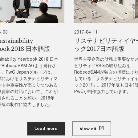
4-03
2017-04-11
ustainability
サステナビリティイヤ
book 2018 日本語版
ック2017日本語版
inability Yearbook 2018 日本
世界主要企業の財務上重要なサ
RobecoSAM AGより発行さ
ビリティ／ESGの取り組みを
。PwC Japanグループは、
RobecoSAMが独自の指標によ
業におけるサステナビリティマ
している「サステナビリティイ
ントや重要性が高まりつつある
ック2017」。2017年版も日本
投資家の対話において、これが
PwCが制作協力しています。
されることを願い、2018年
語版の制作に協力しました。
Load more
View all