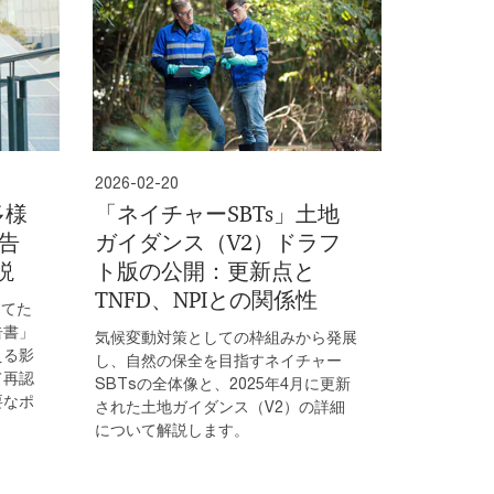
2026-02-20
多様
「ネイチャーSBTs」土地
告
ガイダンス（V2）ドラフ
説
ト版の公開：更新点と
TNFD、NPIとの関係性
当てた
告書」
気候変動対策としての枠組みから発展
える影
し、自然の保全を目指すネイチャー
て再認
SBTsの全体像と、2025年4月に更新
要なポ
された土地ガイダンス（V2）の詳細
について解説します。