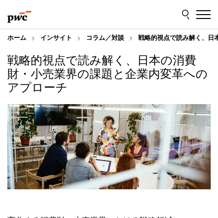
Skip
Skip
to
to
content
footer
ホーム
インサイト
コラム／対談
戦略的視点で読み解く、日
戦略的視点で読み解く、日本の消費
財・小売業界の課題と企業内変革への
アプローチ