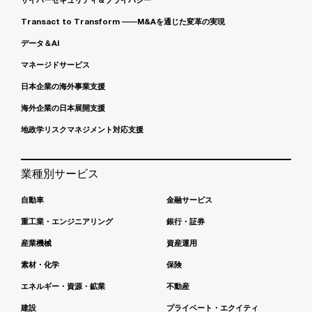
Transact to Transform ――M&Aを通じた変革の実現
データ＆AI
マネージドサービス
日本企業の海外事業支援
海外企業の日本展開支援
地政学リスクマネジメント対応支援
業種別サービス
自動車
金融サービス
重工業・エンジニアリング
銀行・証券
産業機械
資産運用
素材・化学
保険
エネルギー・資源・鉱業
不動産
建設
プライベート・エクイティ