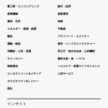
重工業・エンジニアリング
銀行・証券
産業機械
資産運用
素材・化学
保険
エネルギー・資源・鉱業
不動産
建設
プライベート・エクイティ
運輸・物流
都市・インフラストラクチャー
消費財・小売・流通
官公庁・地方自治体・公的機関
テクノロジー
農林水産・食 ・バイオ
情報通信
ヘルスケア・医薬ライフサイエンス
エンタテイメント&メディア
人材サービス
ホスピタリティ&レジャー
商社
インサイト