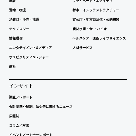
建設
プライベート・エクイティ
運輸・物流
都市・インフラストラクチャー
消費財・小売・流通
官公庁・地方自治体・公的機関
テクノロジー
農林水産・食 ・バイオ
情報通信
ヘルスケア・医薬ライフサイエンス
エンタテイメント&メディア
人材サービス
ホスピタリティ&レジャー
商社
インサイト
調査／レポート
会計基準や税制、法令等に関するニュース
広報誌
コラム／対談
イベント／セミナーレポート