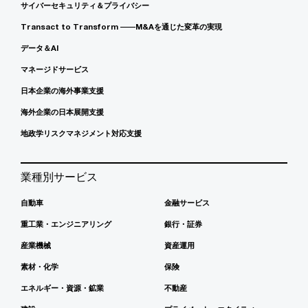
サイバーセキュリティ＆プライバシー
Transact to Transform ――M&Aを通じた変革の実現
データ＆AI
マネージドサービス
日本企業の海外事業支援
海外企業の日本展開支援
地政学リスクマネジメント対応支援
業種別サービス
自動車
金融サービス
重工業・エンジニアリング
銀行・証券
産業機械
資産運用
素材・化学
保険
エネルギー・資源・鉱業
不動産