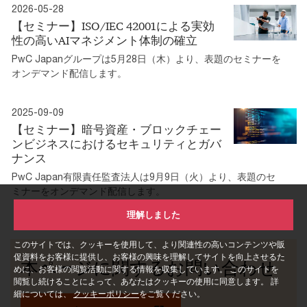
2026-05-28
【セミナー】ISO/IEC 42001による実効
性の高いAIマネジメント体制の確立
PwC Japanグループは5月28日（木）より、表題のセミナーを
オンデマンド配信します。
2025-09-09
【セミナー】暗号資産・ブロックチェー
ンビジネスにおけるセキュリティとガバ
ナンス
PwC Japan有限責任監査法人は9月9日（火）より、表題のセ
ミナーをオンデマンド配信します。
理解しました
このサイトでは、クッキーを使用して、より関連性の高いコンテンツや販
促資料をお客様に提供し、お客様の興味を理解してサイトを向上させるた
本ページに関するお問い合わせ
めに、お客様の閲覧活動に関する情報を収集しています。 このサイトを
閲覧し続けることによって、あなたはクッキーの使用に同意します。 詳
細については、
クッキーポリシー
をご覧ください。