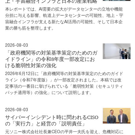
上・宇宙融合インフラと日本の産業戦略
本レポートでは、AI需要の拡大がデータセンターの立地や機能
分担に与える影響、軌道上データセンターの可能性、地上・宇
宙融合インフラが支える新たなAI活用の可能性、そして日本企
業の勝ち筋を整理します。
2026-08-03
「政府機関等の対策基準策定のためのガ
イドライン」の令和8年度一部改定にお
ける脆弱性対策の強化
2026年6月12日に「政府機関等の対策基準策定のためのガイド
ライン（令和7年度版）」が一部改定されました。本稿では改
定事項の一番目に挙げられている「脆弱性対策（セキュリティ
パッチ適用等）の強化」について説明します。
2026-08-03
サイバーインシデント時に問われるCISO
の「実行力」と経営の「説明責任」
元ソニー株式会社社長兼CEOの平井一夫氏を迎え、危機対応に