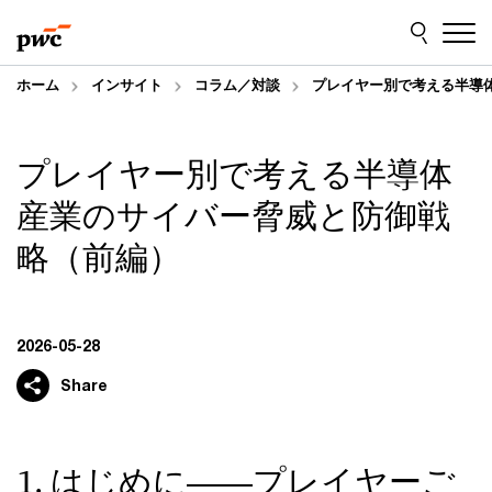
Skip
Skip
to
to
content
footer
ホーム
インサイト
コラム／対談
プレイヤー別で考える半導
プレイヤー別で考える半導体
産業のサイバー脅威と防御戦
略（前編）
2026-05-28
Share
1. はじめに――プレイヤーご