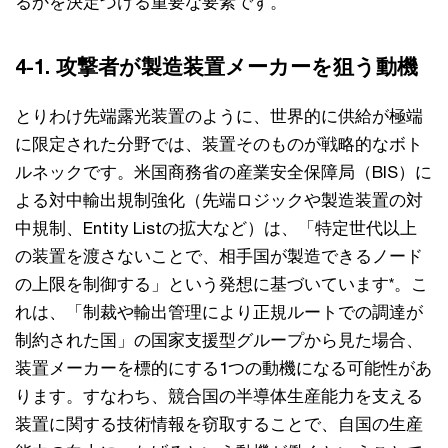
るかを決定づける重要な要素です。
4-1. 攻撃者が製造装置メーカーを狙う動機
とりわけ先端露光装置のように、世界的に供給が極端
に限定された分野では、装置そのものが戦略的なボト
ルネックです。米国商務省の産業安全保障局（BIS）に
よる対中輸出規制強化（先端ロジックや製造装置の対
中規制、Entity Listの拡大など）は、「特定世代以上
の装置を渡さないことで、相手国が製造できるノード
の上限を制御する」という発想に基づいています*。こ
れは、「制裁や輸出管理により正規ルートでの調達が
制約された国」の国家支援型グループから見た場合、
装置メーカーを標的にする1つの動機になる可能性があ
ります。すなわち、競合国の半導体生産能力を支える
装置に関する技術情報を窃取することで、自国の生産