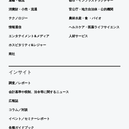
運輸・物流
都市・インフラストラクチャー
消費財・小売・流通
官公庁・地方自治体・公的機関
テクノロジー
農林水産・食 ・バイオ
情報通信
ヘルスケア・医薬ライフサイエンス
エンタテイメント&メディア
人材サービス
ホスピタリティ&レジャー
商社
インサイト
調査／レポート
会計基準や税制、法令等に関するニュース
広報誌
コラム／対談
イベント／セミナーレポート
各種ガイドブック