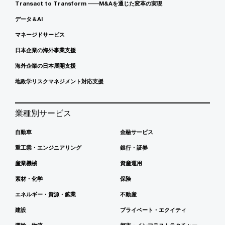
Transact to Transform ――M&Aを通じた変革の実現
データ＆AI
マネージドサービス
日本企業の海外事業支援
海外企業の日本展開支援
地政学リスクマネジメント対応支援
業種別サービス
自動車
金融サービス
重工業・エンジニアリング
銀行・証券
産業機械
資産運用
素材・化学
保険
エネルギー・資源・鉱業
不動産
建設
プライベート・エクイティ