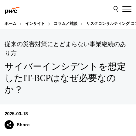
Skip
Skip
to
to
content
footer
ホーム
インサイト
コラム／対談
リスクコンサルティング 
従来の災害対策にとどまらない事業継続のあ
り方
サイバーインシデントを想定
したIT-BCPはなぜ必要なの
か？
2025-03-18
Share