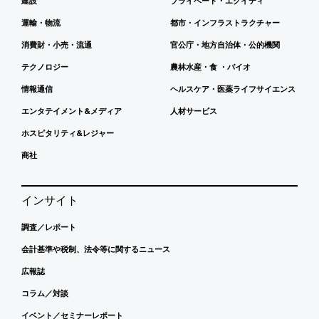
建設
プライベート・エクイティ
運輸・物流
都市・インフラストラクチャー
消費財・小売・流通
官公庁・地方自治体・公的機関
テクノロジー
農林水産・食 ・バイオ
情報通信
ヘルスケア・医薬ライフサイエンス
エンタテイメント&メディア
人材サービス
ホスピタリティ&レジャー
商社
インサイト
調査／レポート
会計基準や税制、法令等に関するニュース
広報誌
コラム／対談
イベント／セミナーレポート