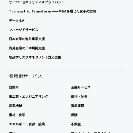
サイバーセキュリティ＆プライバシー
Transact to Transform ――M&Aを通じた変革の実現
データ＆AI
マネージドサービス
日本企業の海外事業支援
海外企業の日本展開支援
地政学リスクマネジメント対応支援
業種別サービス
自動車
金融サービス
重工業・エンジニアリング
銀行・証券
産業機械
資産運用
素材・化学
保険
エネルギー・資源・鉱業
不動産