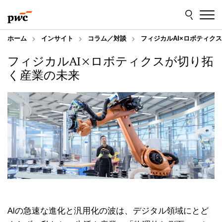
Skip
Skip
to
to
content
footer
ホーム
インサイト
コラム／対談
フィジカルAI×ロボティク
フィジカルAI×ロボティクスが切り拓
く産業の未来
AIの急速な進化と汎用化の波は、デジタル領域にとど