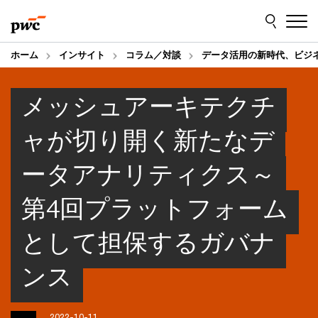
Skip
Skip
to
to
content
footer
ホーム
インサイト
コラム／対談
データ活用の新時代、ビジ
メッシュアーキテクチ
ャが切り開く新たなデ
ータアナリティクス～
第4回プラットフォーム
として担保するガバナ
ンス
2022-10-11