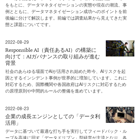
をもとに、データマネタイゼーションの実態や現在の潮流、事
例とともに、データマネタイゼーション成功へのポイントを前
後編に分けて解説します。前編では調査結果から見えてきた実
態と課題についてです。
2022-08-29
Responsible AI（責任あるAI）の構築に
向けて：AIガバナンスの取り組みが進む
背景
社会のあらゆる場面でAIが活用され始めた昨今、AIリスクを起
因とするインシデント事例が世界的に増加しています。これに
対応するため、国際機関や各国政府はAIリスクに対応するため
の原理原則や中間的ルールの整備を進めています。
2022-08-23
企業の成長エンジンとしての「データ利
活用」
データに基づいて最適な打ち手を実行してフィードバック・ル
ープを高速に回す「データドリブン」型経営が主流となり、各