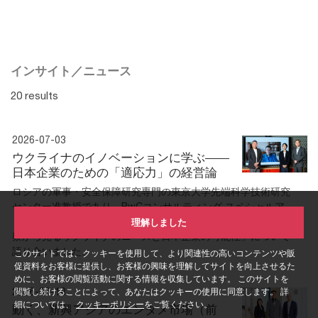
インサイト／ニュース
20 results
2026-07-03
ウクライナのイノベーションに学ぶ——
日本企業のための「適応力」の経営論
ロシアの軍事・安全保障研究専門の東京大学先端科学技術研究
センター准教授であり、PwCコンサルティング スペシャルア
ドバイザーの小泉悠氏と地政学の専門メンバーが、「キーウ視
理解しました
察から見るウクライナのニーズと日本企業の可能性」について
語り合いました。
このサイトでは、クッキーを使用して、より関連性の高いコンテンツや販
促資料をお客様に提供し、お客様の興味を理解してサイトを向上させるた
めに、お客様の閲覧活動に関する情報を収集しています。 このサイトを
2026-06-18
閲覧し続けることによって、あなたはクッキーの使用に同意します。 詳
細については、
クッキーポリシー
をご覧ください。
動く、新興アジアのエンタメ市場（前