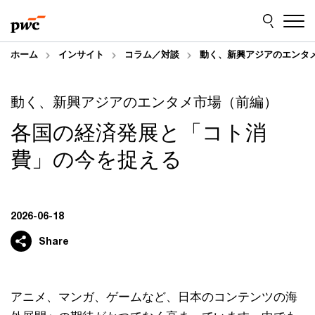
Skip
Skip
to
to
content
footer
ホーム
インサイト
コラム／対談
動く、新興アジアのエンタ
動く、新興アジアのエンタメ市場（前編）
各国の経済発展と「コト消
費」の今を捉える
2026-06-18
Share
アニメ、マンガ、ゲームなど、日本のコンテンツの海