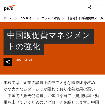
Skip
Skip
to
to
content
footer
ホーム
インサイト
コラム／対談
【論考】日系消費財メーカーの
中国販促費マネジメン
トの強化
2021-05-26
本稿では、企業の諸費用の中で大きな構成比を占め、
かつ大きなムダ・ムラが隠れており改善効果の高い
「中国での販売促進費」に焦点を当て、費用効率・効
果を上げていくためのアプローチを紹介します。中国