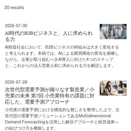
20 results
2026-07-30
AI時代のB2Bビジネスと、人に求められ
る力
AI前提社会において、B2Bビジネスの枠組みは大きく変化する
と考えられます。本稿では、AIによる購買構造の変化を俯瞰し
ながら、企業が取り組むべきAI導入に向けた4つのステップ
と、これからの法人営業人材に求められる力を解説します。
2026-07-28
次世代型需要予測が織りなす製造業／小
売業の未来 第7回 小売業特有の課題に対
応した、需要予測アプローチ
小売業の需要予測における構造的な難しさを整理した上で、次
世代型の需要予測ソリューションであるMultidimensional
Demand Forecastingを活用した解決アプローチと経営成果へ
の結びつけ方を概観します。