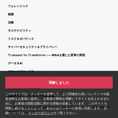
フォレンジック
税務
法務
サステナビリティ
リスク＆ガバナンス
サイバーセキュリティ＆プライバシー
Transact to Transform ――M&Aを通じた変革の実現
データ＆AI
マネージドサービス
日本企業の海外事業支援
理解しました
海外企業の日本展開支援
このサイトでは、クッキーを使用して、より関連性の高いコンテンツや販
地政学リスクマネジメント対応支援
促資料をお客様に提供し、お客様の興味を理解してサイトを向上させるた
めに、お客様の閲覧活動に関する情報を収集しています。 このサイトを
閲覧し続けることによって、あなたはクッキーの使用に同意します。 詳
業種別サービス
細については、
クッキーポリシー
をご覧ください。