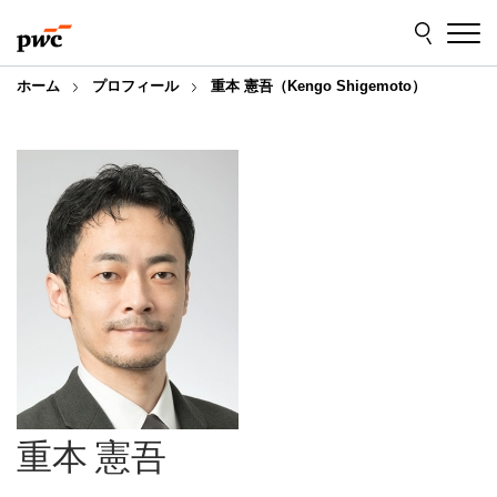
Skip
Skip
to
to
content
footer
ホーム
プロフィール
重本 憲吾（Kengo Shigemoto）
重本 憲吾