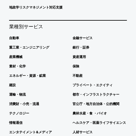
地政学リスクマネジメント対応支援
業種別サービス
自動車
金融サービス
重工業・エンジニアリング
銀行・証券
産業機械
資産運用
素材・化学
保険
エネルギー・資源・鉱業
不動産
建設
プライベート・エクイティ
運輸・物流
都市・インフラストラクチャー
消費財・小売・流通
官公庁・地方自治体・公的機関
テクノロジー
農林水産・食 ・バイオ
情報通信
ヘルスケア・医薬ライフサイエンス
エンタテイメント&メディア
人材サービス