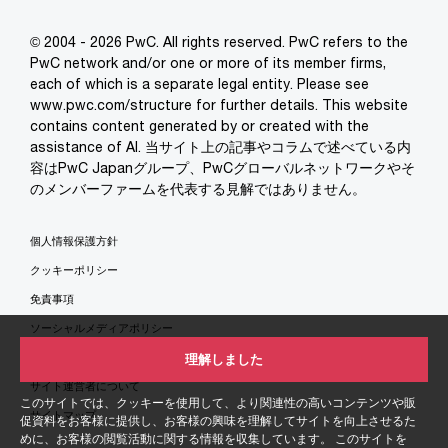
© 2004 - 2026 PwC. All rights reserved. PwC refers to the
PwC network and/or one or more of its member firms,
each of which is a separate legal entity. Please see
www.pwc.com/structure for further details. This website
contains content generated by or created with the
assistance of AI. 当サイト上の記事やコラムで述べている内
容はPwC Japanグループ、PwCグローバルネットワークやそ
のメンバーファームを代表する見解ではありません。
個人情報保護方針
クッキーポリシー
免責事項
ソーシャルメディアポリシー
特定商取引法に基づく表示
理解しました
サイト運営者について
このサイトでは、クッキーを使用して、より関連性の高いコンテンツや販
サイトマップ
促資料をお客様に提供し、お客様の興味を理解してサイトを向上させるた
めに、お客様の閲覧活動に関する情報を収集しています。 このサイトを