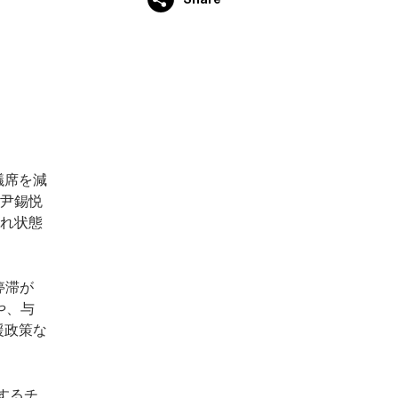
議席を減
。尹錫悦
じれ状態
停滞が
や、与
援政策な
するチ