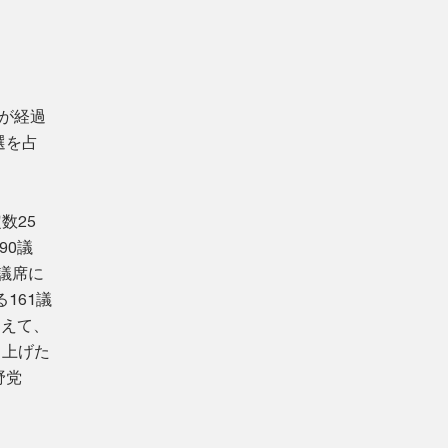
年が経過
選を占
数25
90議
1議席に
161議
加えて、
ち上げた
野党