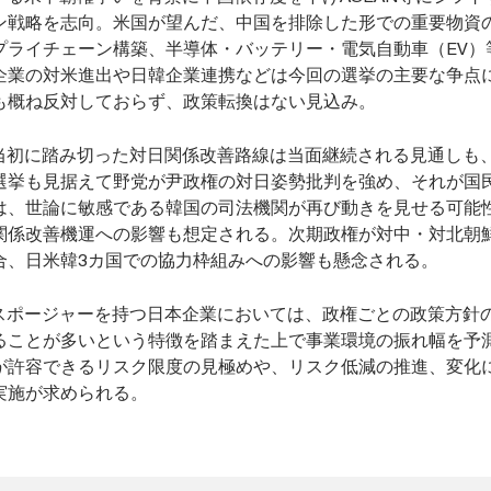
ン戦略を志向。米国が望んだ、中国を排除した形での重要物資
プライチェーン構築、半導体・バッテリー・電気自動車（EV）
企業の対米進出や日韓企業連携などは今回の選挙の主要な争点
も概ね反対しておらず、政策転換はない見込み。
当初に踏み切った対日関係改善路線は当面継続される見通しも、2
選挙も見据えて野党が尹政権の対日姿勢批判を強め、それが国
は、世論に敏感である韓国の司法機関が再び動きを見せる可能
関係改善機運への影響も想定される。次期政権が対中・対北朝
合、日米韓3カ国での協力枠組みへの影響も懸念される。
スポージャーを持つ日本企業においては、政権ごとの政策方針
ることが多いという特徴を踏まえた上で事業環境の振れ幅を予
が許容できるリスク限度の見極めや、リスク低減の推進、変化
実施が求められる。