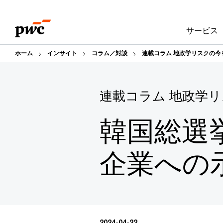
Skip
Skip
to
to
サービス
content
footer
ホーム
インサイト
コラム／対談
連載コラム 地政学リスクの今
連載コラム 地政学
韓国総選
企業への
2024-04-22