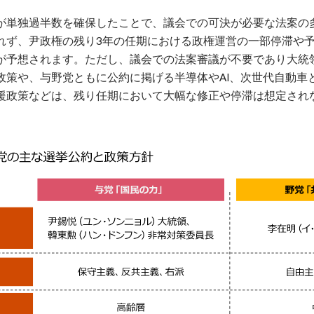
が単独過半数を確保したことで、議会での可決が必要な法案の
れず、尹政権の残り3年の任期における政権運営の一部停滞や
が予想されます。ただし、議会での法案審議が不要であり大統
政策や、与野党ともに公約に掲げる半導体やAI、次世代自動車
援政策などは、残り任期において大幅な修正や停滞は想定され