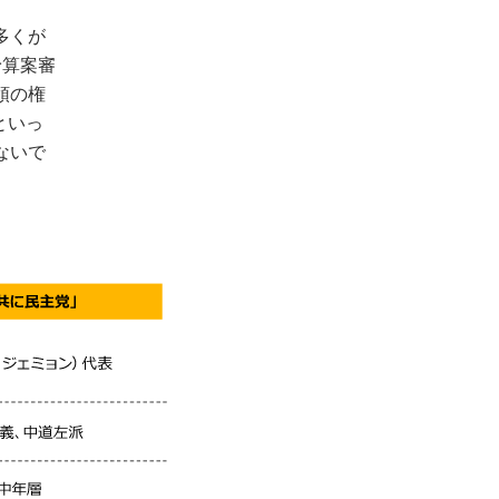
多くが
予算案審
領の権
といっ
ないで