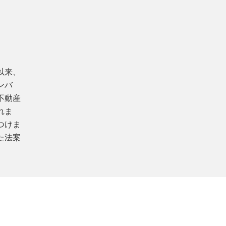
以来、
ンバ
不動産
れま
つけま
た法案