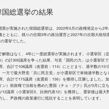
4年韓国総選挙の結果
に投開票が実施された韓国総選挙は、2022年5月の政権発足から2
価とともに、残りの任期3年の政治運営と2027年の次期大統領
位の選挙でした。
で解散はなく、4年に一度総選挙が実施されます。小選挙区（定
6）の計300議席を争った結果、与党「国民の力」は小選挙区で
席、合計で108議席（改選前：114）にとどまり、過半数の15
。一方で最大野党「共に民主党」が小選挙区で単独過半数となる
席、合計で175議席（改選前：156）を獲得し圧勝しました。
イン）前政権で法相を務めた曹国（チョ・グク）氏が3月に立
が12議席（小選挙区0、比例代表12）を獲得し、選挙後は最大
力し、尹政権の政策遂行に抵抗することを表明しています。