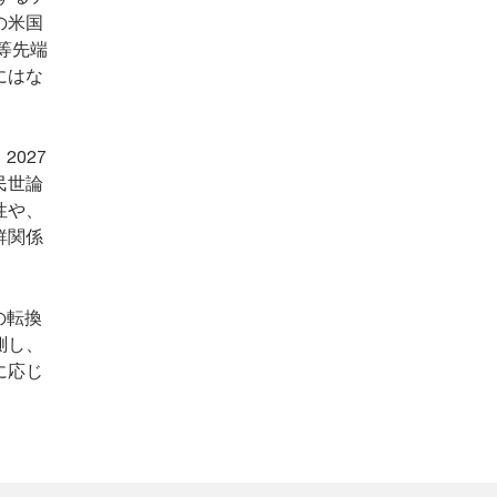
の米国
等先端
にはな
027
民世論
性や、
鮮関係
の転換
測し、
に応じ