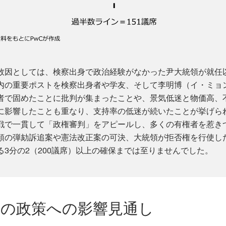
敗因としては、検察出身で政治経験がなかった尹大統領が就任
内の重要ポストを検察出身者や学友、そして李明博（イ・ミョ
者で固めたことに批判が集まったことや、景気低迷と物価高、
に影響したことも重なり、支持率の低迷が続いたことが挙げら
戦で一貫して「政権審判」をアピールし、多くの有権者を惹き
領の弾劾訴追案や憲法改正案の可決、大統領が拒否権を行使し
3分の2（200議席）以上の確保までは至りませんでした。
結果の政策への影響見通し