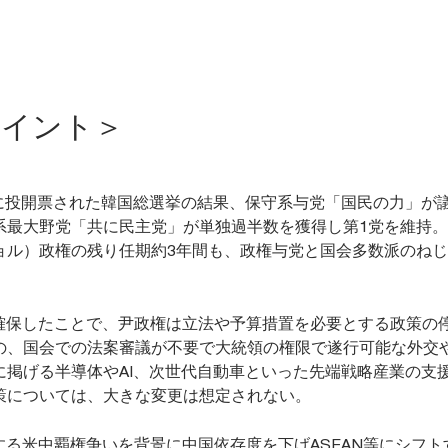
ポイント＞
0日に投開票された韓国総選挙の結果、保守系与党「国民の力」が
系最大野党「共に民主党」が単独過半数を獲得し第1党を維持
ョル）政権の残り任期約3年間も、政権与党と国会多数派のね
確保したことで、尹政権は立法や予算措置を必要とする政策の
の、国会での法案審議が不要で大統領の権限で遂行可能な外交
に掲げる半導体やAI、次世代自動車といった先端戦略産業の支
策については、大きな変更は想定されない。
する米中覇権争いを背景に中国依存度を下げASEAN等にシフト