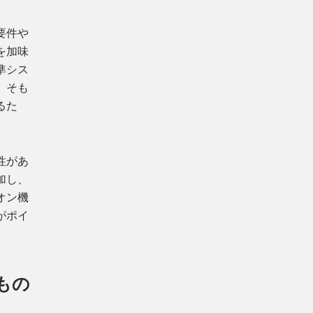
要件や
を加味
準シス
、そも
るた
性があ
加し、
オン機
がポイ
もの