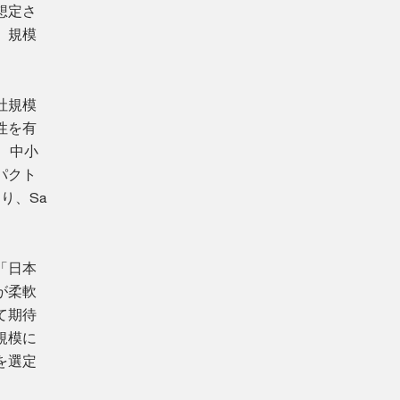
想定さ
、規模
社規模
性を有
、中小
パクト
り、Sa
「日本
が柔軟
て期待
規模に
を選定