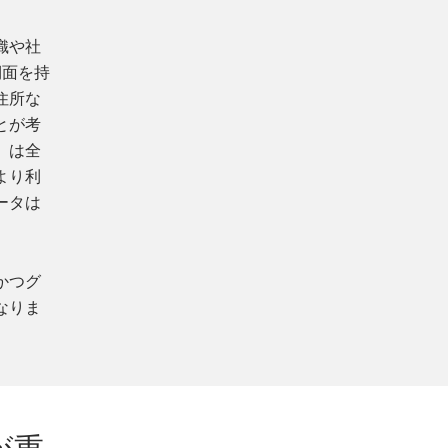
織や社
側面を持
住所な
とが考
）は全
より利
ータは
かつグ
なりま