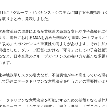
9年6月に「グループ・ガバナンス・システムに関する実務指針（
を取りまとめ、発表しました。
次産業革命の進展による産業構造の急激な変化や少子高齢化に
より、海外におけるM&Aを含めた機動的な事業ポートフォリオ
「攻め」のガバナンスの重要性の高まりがあります。それに加
契機とした、グループ経営における「守り」としての子会社管
るなど、日本企業のグループガバナンスの在り方が新たな課題
れます。
速や地政学リスクの増大など、不確実性が年々高まっている現
して迅速にデータドリブンな意思決定を行うことの重要性がよ
データドリブンな意思決定を可能とするための基盤となる基幹
化をテーマに、「システム構成」「導入・展開」「プロジェク