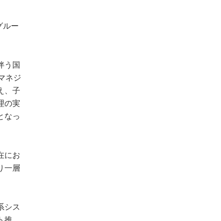
グルー
伴う国
マネジ
え、子
理の実
となっ
在にお
り一層
系シス
ト推