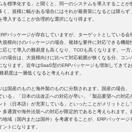
ムを標準化する」と聞くと、同一のシステムを導入することが
多く、規模に幅がある場合にはそれが最善策になるとは限らず
を導入することが合理的な選択になり得ます。
ERPパッケージが存在していますが、ターゲットとしている会
大規模向けのパッケージの場合、複雑な要件に対応できる機能
に応じて導入の難易度も高くなり、TCOも高くなります。一方
ジの場合は、大規模向けに比べて対応範囲が狭くなる分、コン
なります。近年はSaaS型のERPパッケージも増加してきてお
の難易度は一層低くなると考えられます。
ージは国産のものと海外製のものに分類されます。国産の場合、
ている」「日本の法改正への対応が早い」「製品要望への対応
ント（日本語）が充実している」といったことがメリットとし
・多通貨や海外法規への対応が限定的であると考えられます。
の地域（国内または国外）を考慮することが、ERPパッケージ
イントになります。