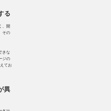
する
く、開
。その
できな
ージの
増えてお
が異