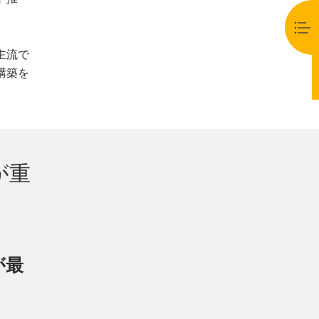
主流で
構築を
が重
が最