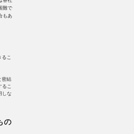
は各社
困難で
合もあ
。
きるこ
と密結
するこ
用しな
もの