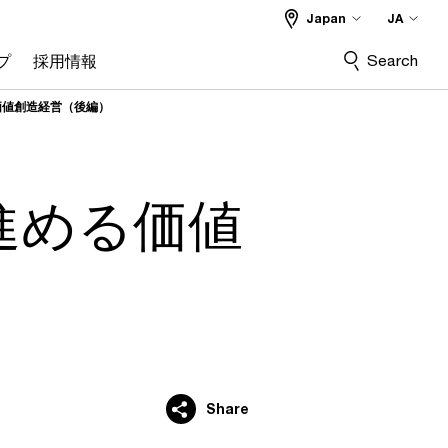
Japan
JA
Search
プ
採用情報
価値創造経営（後編）
進める価値
Share