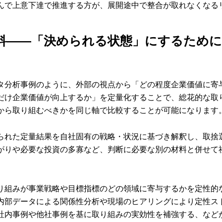
んで上意下達で推進する方が、展開途中で整合が取れなくなる
料――「決められる状態」にするため
タ分析事例のように、外部の視点から「どの程度企業価値に寄
だけ企業価値が向上するか」を定量化することで、総花的な取
から取り組むべきかを同じ軸で比較することが可能になります
られた定量結果を自社固有の戦略・状況に基づき解釈し、取捨
がりや必要な投資の多寡など、判断に必要な別の材料と併せて
り組みが事業戦略や目標指標のどの領域に寄与するかを定性的
内部データによる関係性分析や現場のヒアリングにより定性ス
社内事例や他社事例を基に取り組みの実効性を補強する、など