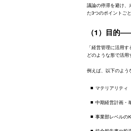
議論の停滞を避け、
た3つのポイントご
（1）目的―
「経営管理に活用す
どのような形で活用
例えば、以下のよう
マテリアリティ
中期経営計画・
事業部レベルの
統合報告書や投