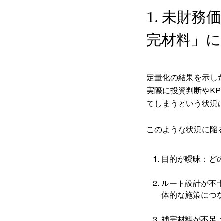
1. 未財
完材料」
定量化の結果を示し
実際に投資判断やK
てしまうという状況
このような状況に陥
目的が曖昧：ど
ルート設計が不
体的な施策につ
補完材料が不足