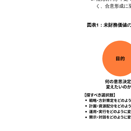
く、合意形成に
図表1：未財務価値