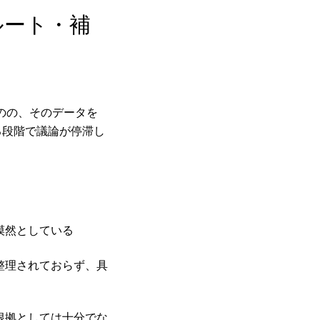
ルート・補
のの、そのデータを
る段階で議論が停滞し
漠然としている
整理されておらず、具
根拠としては十分でな