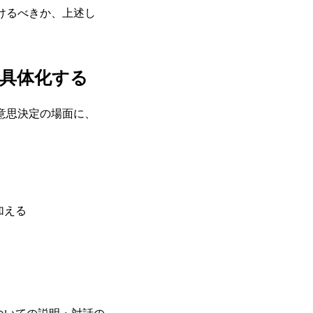
けるべきか、上述し
で具体化する
意思決定の場面に、
加える
ついての説明・対話の