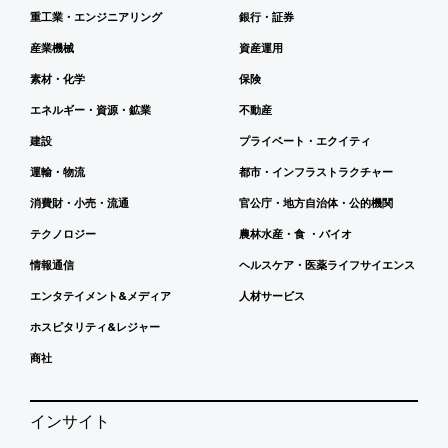
重工業・エンジニアリング
銀行・証券
産業機械
資産運用
素材・化学
保険
エネルギー・資源・鉱業
不動産
建設
プライベート・エクイティ
運輸・物流
都市・インフラストラクチャー
消費財・小売・流通
官公庁・地方自治体・公的機関
テクノロジー
農林水産・食 ・バイオ
情報通信
ヘルスケア・医薬ライフサイエンス
エンタテイメント&メディア
人材サービス
ホスピタリティ&レジャー
商社
インサイト