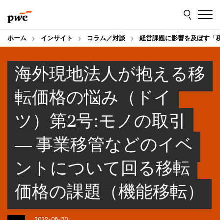
Skip
Skip
to
to
content
footer
ホーム
インサイト
コラム／対談
経営課題に影響を及ぼす「
海外現地法人が抱える移
転価格の悩み（ドイ
ツ）第2号:モノの取引
― 事業移管などのイベ
ントについて回る移転
価格の課題（機能移転）
2022-08-30