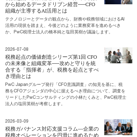
から始めるデータドリブン経営──CFO
組織が主導するAI活用とは
テクノロジーとデータの観点から、財務や税務領域におけるAI
活用の現状を踏まえ、今後どのように業務変革を進めるべき
か、PwC税理士法人の橋本純と塩田英樹が議論します。
2026-07-08
税務起点の価値創造シリーズ第1回 CFO
の未来像と組織変革──攻めと守りを統
合する「指揮者」が、税務を起点とすべ
き理由とは
PwC Japanグループ発行「CFO意識調査」の知見を基に、税
務をCFOアジェンダの中心に据えるべき理由について、調査を
リードしたPwCコンサルティングの小林たくみと、PwC税理士
法人の塩田英樹が考察します。
2026-03-09
税務ガバナンス対応支援コラム―企業の
税務オペレーションを円滑に進めるため