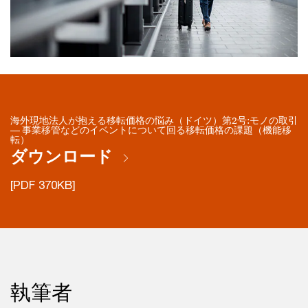
海外現地法人が抱える移転価格の悩み（ドイツ）第2号:モノの取引
― 事業移管などのイベントについて回る移転価格の課題（機能移
転）
ダウンロード
[PDF 370KB]
執筆者