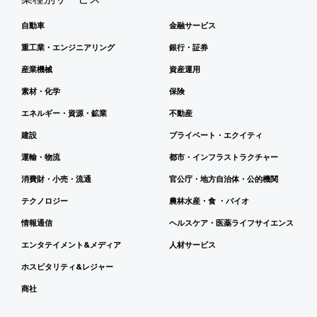
自動車
金融サービス
重工業・エンジニアリング
銀行・証券
産業機械
資産運用
素材・化学
保険
エネルギー・資源・鉱業
不動産
建設
プライベート・エクイティ
運輸・物流
都市・インフラストラクチャー
消費財・小売・流通
官公庁・地方自治体・公的機関
テクノロジー
農林水産・食 ・バイオ
情報通信
ヘルスケア・医薬ライフサイエンス
エンタテイメント&メディア
人材サービス
ホスピタリティ&レジャー
商社