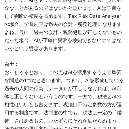
ところで、AIを使って異常値を検知する場合、少し厄
介なことがあるのではないかと思います。AIは学習を
して判断の精度を高めます。Tax Risk Data Analyser
の場合、学習内容は過去の会計・税務処理になります
よね。仮に、過去の会計・税務処理が正しくないもの
だった場合、AIが正確に異常を検知できないのではな
いかという懸念があります。
白土：
おっしゃるとおり、この点はAIを活用するうえで重要
な問題の1つだと思います。つまり、AIを形成している
過去の人間の行為（データ）が正しくなければ、AI自
体も正しくないというものです。一方で、税法とAIの
相性はいいとも言えます。税法は不特定多数の方が運
用する制度です。法制度の中でも、税法は一定の「曖
昧」さはあるもの、いたずらにそれが広がらぬよう、
その解釈や運用方針等が示されていることもありま