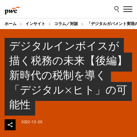
Skip
Skip
to
to
content
footer
ホーム
インサイト
コラム／対談
「デジタルガバメント実現
デジタルインボイスが
描く税務の未来【後編】
新時代の税制を導く
「デジタル×ヒト」の可
能性
2022-12-20