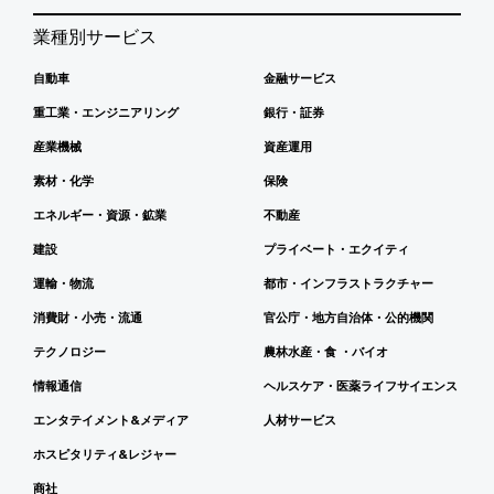
業種別サービス
自動車
金融サービス
重工業・エンジニアリング
銀行・証券
産業機械
資産運用
素材・化学
保険
エネルギー・資源・鉱業
不動産
建設
プライベート・エクイティ
運輸・物流
都市・インフラストラクチャー
消費財・小売・流通
官公庁・地方自治体・公的機関
テクノロジー
農林水産・食 ・バイオ
情報通信
ヘルスケア・医薬ライフサイエンス
エンタテイメント&メディア
人材サービス
ホスピタリティ&レジャー
商社