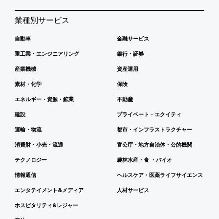
業種別サービス
自動車
金融サービス
重工業・エンジニアリング
銀行・証券
産業機械
資産運用
素材・化学
保険
エネルギー・資源・鉱業
不動産
建設
プライベート・エクイティ
運輸・物流
都市・インフラストラクチャー
消費財・小売・流通
官公庁・地方自治体・公的機関
テクノロジー
農林水産・食 ・バイオ
情報通信
ヘルスケア・医薬ライフサイエンス
エンタテイメント&メディア
人材サービス
ホスピタリティ&レジャー