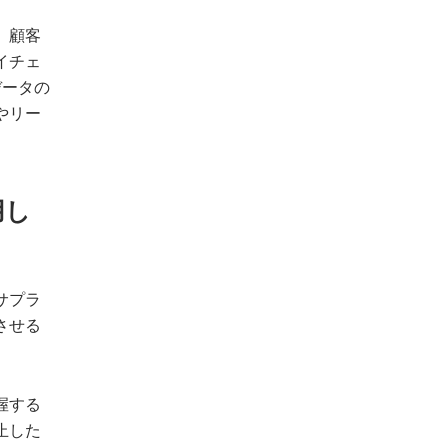
、顧客
イチェ
データの
やリー
用し
サプラ
させる
握する
止した