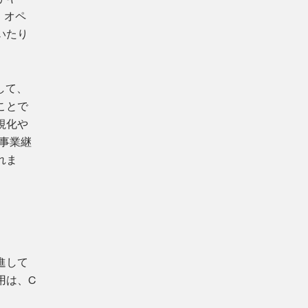
、オペ
いたり
して、
ことで
視化や
事業継
れま
進して
用は、C