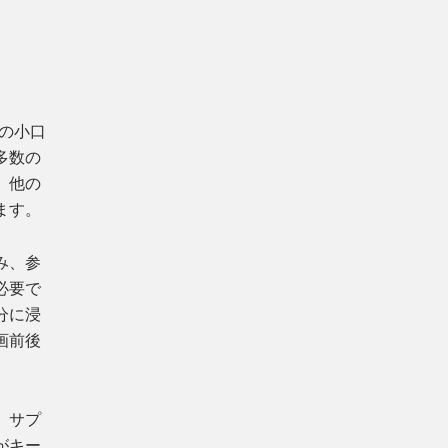
の小口
多数の
、他の
ます。
み、参
必要で
分に浸
画前後
、サプ
がキー