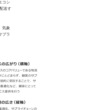
エコシ
配送す
、気象
サプラ