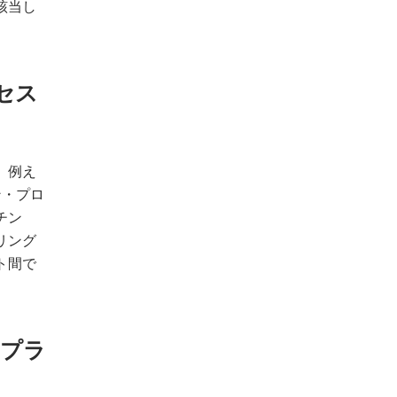
該当し
セス
。例え
ン・プロ
チン
リング
ト間で
サプラ