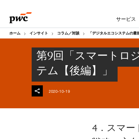
Skip
Skip
to
to
サービス
content
footer
ホーム
インサイト
コラム／対談
「デジタルエコシステムの最
第9回「スマートロ
テム【後編】」
2020-10-19
4．スマー