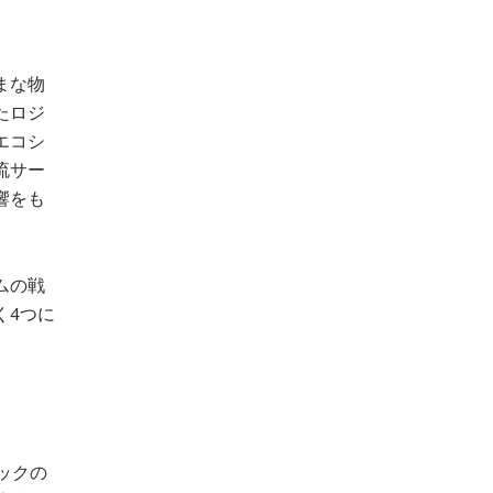
まな物
たロジ
エコシ
流サー
響をも
ムの戦
く4つに
ックの