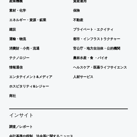
産業機械
資産運用
素材・化学
保険
エネルギー・資源・鉱業
不動産
建設
プライベート・エクイティ
運輸・物流
都市・インフラストラクチャー
消費財・小売・流通
官公庁・地方自治体・公的機関
テクノロジー
農林水産・食 ・バイオ
情報通信
ヘルスケア・医薬ライフサイエンス
エンタテイメント&メディア
人材サービス
ホスピタリティ&レジャー
商社
インサイト
調査／レポート
会計基準や税制、法令等に関するニュース