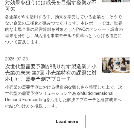
対効果を狙うには成長を目指す姿勢が不
可欠
各企業がAIを活用する中、効果を享受している企業と、そうで
ない企業の二極化が進みつつあります。本レポートでは、世界
的な上場企業の経営幹部を対象としたPwCのアンケート調査の
結果を分析し、AI活用を事業モデルの変革へとつなげる道筋に
ついて言及します。
2026-07-28
次世代型需要予測が織りなす製造業／小
売業の未来 第7回 小売業特有の課題に対
応した、需要予測アプローチ
小売業の需要予測における構造的な難しさを整理した上で、次
世代型の需要予測ソリューションであるMultidimensional
Demand Forecastingを活用した解決アプローチと経営成果へ
の結びつけ方を概観します。
Load more