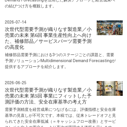
の結びつけ方を概観します。
2026-07-14
次世代型需要予測が織りなす製造業／小
売業の未来 第6回 事業生産性向上へ向け
た、補修部品／サービスパーツ需要予測
の高度化
補修部品需要予測における3つのステージごとの課題と、需要
予測ソリューションMultidimensional Demand Forecastingが
提供するアプローチを紹介します。
2026-06-25
次世代型需要予測が織りなす製造業／小
売業の未来 第5回 事業にフィットした予
測評価の方法、安全在庫基準の考え方
需要予測精度を経営成果につなげるには、評価指標と安全在庫
基準の見直しが不可欠です。本稿では、従来トレードオフと見
られてきた安全在庫低減（＝キャッシュフロー改善）とサービ