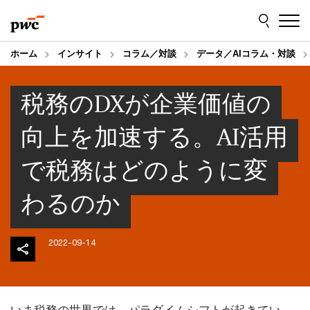
Skip
Skip
to
to
content
footer
ホーム
インサイト
コラム／対談
データ／AIコラム・対談
税務のDXが企業価値の
向上を加速する。AI活用
で税務はどのように変
わるのか
2022-09-14