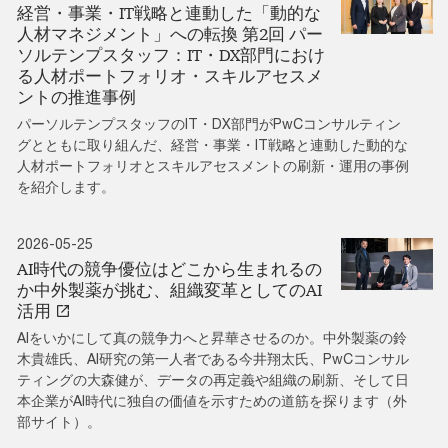
経営・事業・IT戦略と連動した「動的な
人材マネジメント」への転換 第2回 パー
ソルテンプスタッフ：IT・DX部門におけ
る人材ポートフォリオ・スキルアセスメ
ントの推進事例
パーソルテンプスタッフのIT・DX部門がPwCコンサルティン
グとともに取り組んだ、経営・事業・IT戦略と連動した動的な
人材ポートフォリオとスキルアセスメントの刷新・運用の事例
を紹介します。
2026-05-25
AI時代の競争優位はどこから生まれるの
か中外製薬が挑む、組織変革としてのAI
活用
AIをいかにして真の競争力へと昇華させるのか。中外製薬の鈴
木貴雄氏、AI研究の第一人者である今井翔太氏、PwCコンサル
ティングの大森健が、データの再定義や組織の刷新、そして日
本企業がAI時代に独自の価値を示すための道筋を探ります（外
部サイト）。