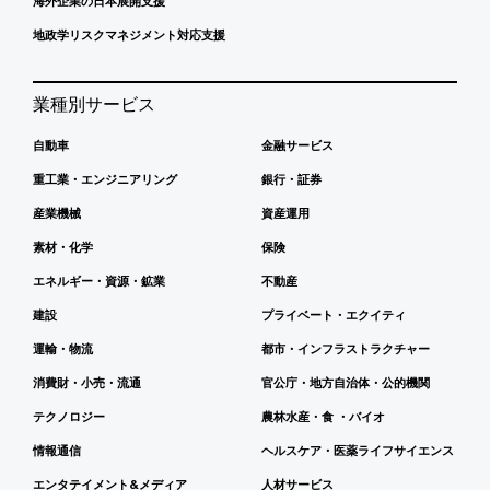
海外企業の日本展開支援
地政学リスクマネジメント対応支援
業種別サービス
自動車
金融サービス
重工業・エンジニアリング
銀行・証券
産業機械
資産運用
素材・化学
保険
エネルギー・資源・鉱業
不動産
建設
プライベート・エクイティ
運輸・物流
都市・インフラストラクチャー
消費財・小売・流通
官公庁・地方自治体・公的機関
テクノロジー
農林水産・食 ・バイオ
情報通信
ヘルスケア・医薬ライフサイエンス
エンタテイメント&メディア
人材サービス