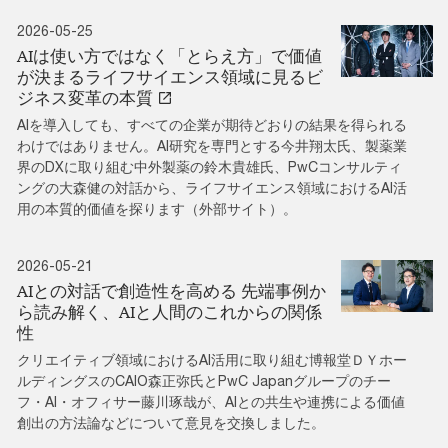
2026-05-25
AIは使い方ではなく「とらえ方」で価値
が決まるライフサイエンス領域に見るビ
ジネス変革の本質
AIを導入しても、すべての企業が期待どおりの結果を得られる
わけではありません。AI研究を専門とする今井翔太氏、製薬業
界のDXに取り組む中外製薬の鈴木貴雄氏、PwCコンサルティ
ングの大森健の対話から、ライフサイエンス領域におけるAI活
用の本質的価値を探ります（外部サイト）。
2026-05-21
AIとの対話で創造性を高める 先端事例か
ら読み解く、AIと人間のこれからの関係
性
クリエイティブ領域におけるAI活用に取り組む博報堂ＤＹホー
ルディングスのCAIO森正弥氏とPwC Japanグループのチー
フ・AI・オフィサー藤川琢哉が、AIとの共生や連携による価値
創出の方法論などについて意見を交換しました。