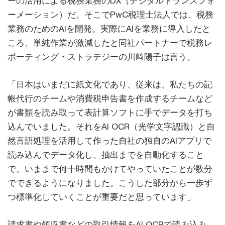
ーの活用による税務業務のDX（デジタルトランスフォ
ーメーション）だ。そこでPwC税理士法人では、税務
業務のためのAIを開発。実際にAIを業務に導入したと
ころ、単純作業が激減したと同社パートナーで税務レ
ポーティング・ストラテジーの川﨑陽子は言う。
「日本はいまだに紙文化であり、従来は、私たちの記
帳代行のチームや消費税申告書を作成するチームなど
が書類を読み取って表計算ソフトに手でデータを打ち
込んでいました。それをAI OCR（光学文字認識）と自
然言語処理を活用して作った自社の独自のAIアプリで
読み込んでデータ化し、抽出までを自動化すること
で、いままで何十時間もかけてやっていたことが数分
でできるようになりました。こうした部分から一歩ず
つ標準化していくことが重要だと思っています」
請求書や領収書などの取引情報をAI OCRで読み込み、