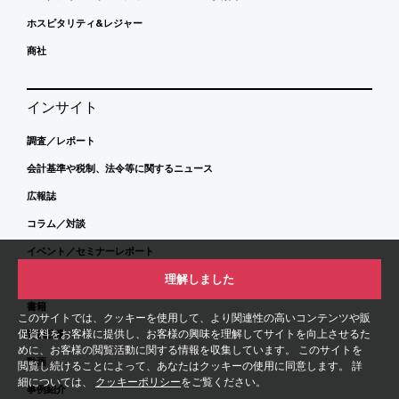
ホスピタリティ&レジャー
商社
インサイト
調査／レポート
会計基準や税制、法令等に関するニュース
広報誌
コラム／対談
イベント／セミナーレポート
理解しました
各種ガイドブック
書籍
このサイトでは、クッキーを使用して、より関連性の高いコンテンツや販
促資料をお客様に提供し、お客様の興味を理解してサイトを向上させるた
寄稿記事
めに、お客様の閲覧活動に関する情報を収集しています。 このサイトを
動画
閲覧し続けることによって、あなたはクッキーの使用に同意します。 詳
細については、
クッキーポリシー
をご覧ください。
事例紹介