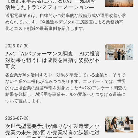
【送配電事業者におけるDX】―規制を
活⽤したトランスフォーメーション―
送配電事業者は、⾃律的かつ効率的な設備形成や運⽤改善が求
められています。DX推進やデジタル工房設置による業務効率
化とコスト削減の最新事例を紹介します。
2026-07-30
PwC「AIパフォーマンス調査」 AIの投資
対効果を狙うには成長を目指す姿勢が不
可欠
各企業がAIを活用する中、効果を享受している企業と、そうで
ない企業の二極化が進みつつあります。本レポートでは、世界
的な上場企業の経営幹部を対象としたPwCのアンケート調査の
結果を分析し、AI活用を事業モデルの変革へとつなげる道筋に
ついて言及します。
2026-07-28
次世代型需要予測が織りなす製造業／小
売業の未来 第7回 小売業特有の課題に対