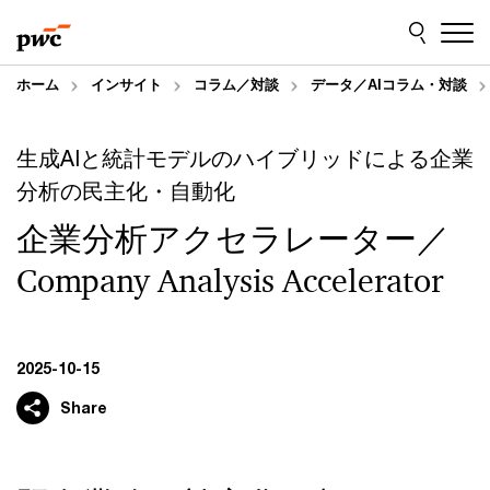
Skip
Skip
to
to
content
footer
ホーム
インサイト
コラム／対談
データ／AIコラム・対談
生成AIと統計モデルのハイブリッドによる企業
分析の民主化・自動化
企業分析アクセラレーター／
Company Analysis Accelerator
2025-10-15
Share