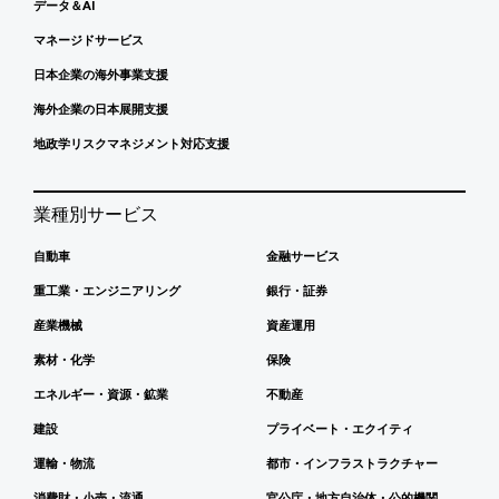
データ＆AI
マネージドサービス
日本企業の海外事業支援
海外企業の日本展開支援
地政学リスクマネジメント対応支援
業種別サービス
自動車
金融サービス
重工業・エンジニアリング
銀行・証券
産業機械
資産運用
素材・化学
保険
エネルギー・資源・鉱業
不動産
建設
プライベート・エクイティ
運輸・物流
都市・インフラストラクチャー
消費財・小売・流通
官公庁・地方自治体・公的機関