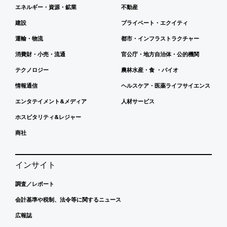
エネルギー・資源・鉱業
不動産
建設
プライベート・エクイティ
運輸・物流
都市・インフラストラクチャー
消費財・小売・流通
官公庁・地方自治体・公的機関
テクノロジー
農林水産・食 ・バイオ
情報通信
ヘルスケア・医薬ライフサイエンス
エンタテイメント&メディア
人材サービス
ホスピタリティ&レジャー
商社
インサイト
調査／レポート
会計基準や税制、法令等に関するニュース
広報誌