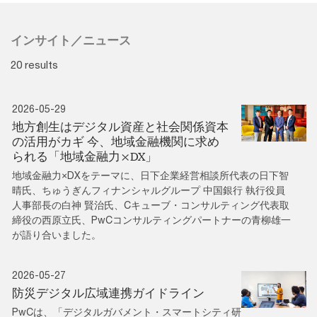
インサイト／ニュース
20 results
2026-05-29
地方創生はデジタル資産と社会関係資本
の活用がカギ 今、地域金融機関に求め
られる「地域金融力×DX」
地域金融力×DXをテーマに、日下企業経営相談所代表の日下智
晴氏、ちゅうぎんフィナンシャルグループ 中国銀行 執行役員
人事部長の白神 賢治氏、Cキューブ・コンサルティング代表取
締役の西原立氏、PwCコンサルティングパートナーの青柳雄一
が語り合いました。
2026-05-27
防災デジタル広域連携ガイドライン
PwCは、「デジタルガバメント・スマートシティ研