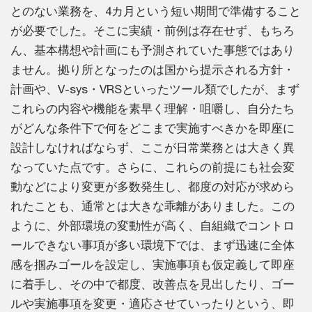
とのない業務を、4カ月という短い期間で準備すること
が必要でした。そこに実績・前例は存在せず、もちろ
ん、基本構想や計画にも予測されていた事態ではあり
ません。拠り所となったのは国から提示される方針・
計画や、V-sys・VRSといったツール類でしたが、まず
これらの内容や機能を素早く理解・咀嚼し、自分たち
がどんな条件下で何をどこまで実施すべきかを即座に
設計しなければならず、ここが日常業務とは大きく異
なっていた点です。さらに、これらの前提にも社会変
動などにより変更が多数発生し、都度の対応が求めら
れたことも、通常とは大きな乖離がありました。この
ように、外部環境の変動性が高く、自組織でコントロ
ールできない事項が多い環境下では、まず迅速に全体
感を掴みゴールを設定し、実施事項も仮定義して即座
に着手し、その中で都度、改善点を見出したり、ゴー
ルや実施事項を変更・適応させていったりという、即