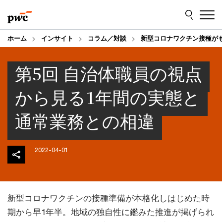
Skip
Skip
to
to
content
footer
ホーム
インサイト
コラム／対談
新型コロナワクチン接種が
第5回 自治体職員の視点
から見る1年間の実態と
通常業務との相違
2022-04-01
新型コロナワクチンの接種準備が本格化しはじめた時
期から早1年半。地域の独自性に鑑みた推進が掲げられ