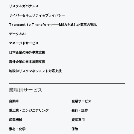
リスク＆ガバナンス
サイバーセキュリティ＆プライバシー
Transact to Transform ――M&Aを通じた変革の実現
データ＆AI
マネージドサービス
日本企業の海外事業支援
海外企業の日本展開支援
地政学リスクマネジメント対応支援
業種別サービス
自動車
金融サービス
重工業・エンジニアリング
銀行・証券
産業機械
資産運用
素材・化学
保険