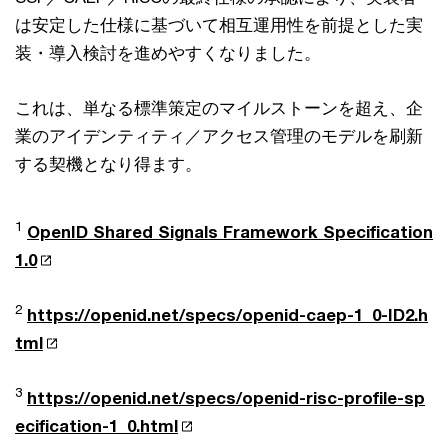
は安定した仕様に基づいて相互運用性を前提とした実
装・導入検討を進めやすくなりました。
これは、単なる標準策定のマイルストーンを超え、企
業のアイデンティティ／アクセス管理のモデルを刷新
する契機となり得ます。
1
OpenID Shared Signals Framework Specification
1.0
2
https://openid.net/specs/openid-caep-1_0-ID2.h
tml
3
https://openid.net/specs/openid-risc-profile-sp
ecification-1_0.html