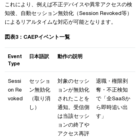
これにより、例えば不正デバイスや異常アクセスの検
知後、自動セッション無効化（Session Revoked等）
によるリアルタイムな対応が可能となります。
図表3：CAEPイベント一覧
Event
日本語訳
動作の説明
Type
Sessi
セッショ
対象のセッシ
退職・権限剥
on Re
ン無効化
ョンが無効化
奪・不正検知
voked
（取り消
されたことを
で「全SaaSか
し）
通知。受信側
ら即時追い出
は当該セッシ
す」
ョンの終了や
アクセス再評