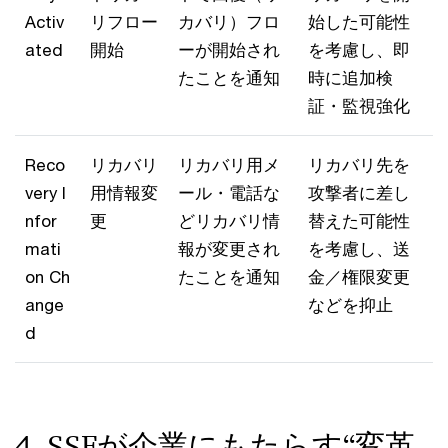
Activ
リフロー
カバリ）フロ
始した可能性
ated
開始
ーが開始され
を考慮し、即
たことを通知
時に追加検
証・監視強化
Reco
リカバリ
リカバリ用メ
リカバリ先を
very I
用情報変
ール・電話な
攻撃者に差し
nfor
更
どリカバリ情
替えた可能性
mati
報が変更され
を考慮し、送
on Ch
たことを通知
金／権限変更
ange
などを抑止
d
4. SSFが企業にもたらす“変革