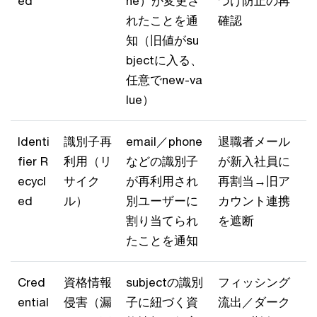
ed
ne）が変更さ
づけ防止の再
れたことを通
確認
知（旧値がsu
bjectに入る、
任意でnew-va
lue）
Identi
識別子再
email／phone
退職者メール
fier R
利用（リ
などの識別子
が新入社員に
ecycl
サイク
が再利用され
再割当→旧ア
ed
ル）
別ユーザーに
カウント連携
割り当てられ
を遮断
たことを通知
Cred
資格情報
subjectの識別
フィッシング
ential
侵害（漏
子に紐づく資
流出／ダーク