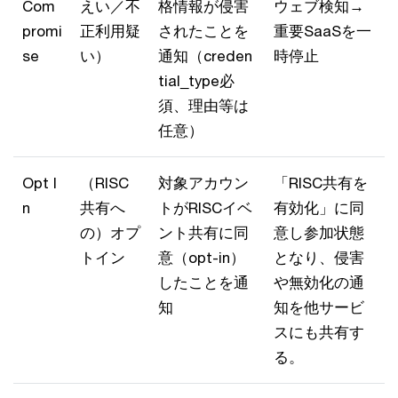
Com
えい／不
格情報が侵害
ウェブ検知→
promi
正利用疑
されたことを
重要SaaSを一
se
い）
通知（creden
時停止
tial_type必
須、理由等は
任意）
Opt I
（RISC
対象アカウン
「RISC共有を
n
共有へ
トがRISCイベ
有効化」に同
の）オプ
ント共有に同
意し参加状態
トイン
意（opt-in）
となり、侵害
したことを通
や無効化の通
知
知を他サービ
スにも共有す
る。