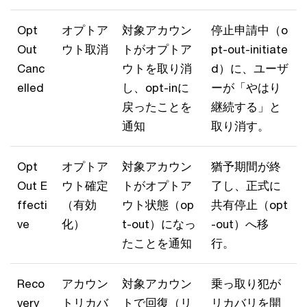
Opt
オプトア
対象アカウン
停止申請中（o
Out
ウト取消
トがオプトア
pt-out-initiate
Canc
ウトを取り消
d）に、ユーザ
elled
し、opt-inに
ーが「やはり
戻ったことを
継続する」と
通知
取り消す。
Opt
オプトア
対象アカウン
猶予期間が終
Out E
ウト確定
トがオプトア
了し、正式に
ffecti
（有効
ウト状態（op
共有停止（opt
ve
化）
t-out）になっ
-out）へ移
たことを通知
行。
Reco
アカウン
対象アカウン
乗っ取り犯が
very
トリカバ
トで回復（リ
リカバリを開