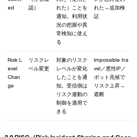
ed
認）
れた）ことを
れた→追加検
通知。利用状
証
況の把握や異
常検知に使え
る
Risk L
リスクレ
対象のリスク
Impossible tra
evel
ベル変更
レベルが変化
vel／悪性IP／
Chan
したことを通
ボット兆候で
ge
知。受信側は
リスク上昇→
リスク連動の
遮断
制御を適用で
きる