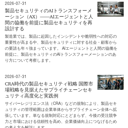
2026-07-31
製品セキュリティのAIトランスフォーメ
ーション（AX）――AIエージェントと人
間の協働を前提に製品セキュリティを再
設計する
製造業では、製品に起因したインシデントや脆弱性への対応の
重要性が高まる中、製品セキュリティに対する社会・顧客から
の要請も年々強まっています。 AIエージェントと人間の協働を
前提に、製品セキュリティのAIトランスフォーメーションのあ
り方について考察します。
2026-07-31
CRA時代の製品セキュリティ戦略 国際市
場戦略を見据えたサプライチェーンセキ
ュリティ高度化と実践例
サイバーレジリエンス法（CRA）などの規制により、製品セキ
ュリティの管理範囲は企業単体からサプライチェーン全体へ拡
張しています。単なる規制対応にとどまらず、今後の受注競争
力と市場における信頼性を高め、企業価値向上につなげるため
の考え方を解説します。