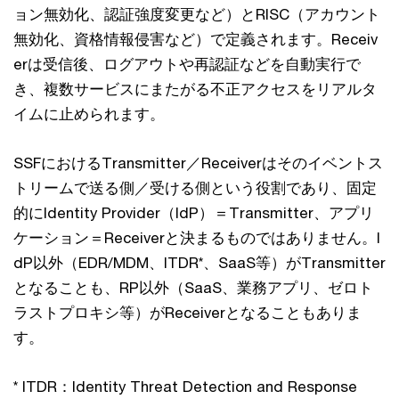
ョン無効化、認証強度変更など）とRISC（アカウント
無効化、資格情報侵害など）で定義されます。Receiv
erは受信後、ログアウトや再認証などを自動実行で
き、複数サービスにまたがる不正アクセスをリアルタ
イムに止められます。
SSFにおけるTransmitter／Receiverはそのイベントス
トリームで送る側／受ける側という役割であり、固定
的にIdentity Provider（IdP）＝Transmitter、アプリ
ケーション＝Receiverと決まるものではありません。I
dP以外（EDR/MDM、ITDR*、SaaS等）がTransmitter
となることも、RP以外（SaaS、業務アプリ、ゼロト
ラストプロキシ等）がReceiverとなることもありま
す。
* ITDR：Identity Threat Detection and Response