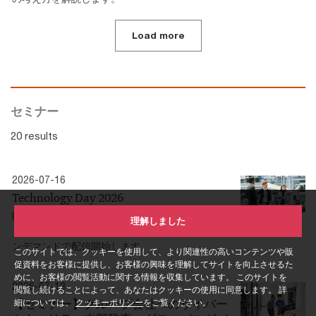
Load more
セミナー
20 results
2026-07-16
Technology Day 2026
PwCコンサルティング合同会社は、2026年6月12日
理解しました
（金）に開催した本セミナーを、2026年7月16日（木）よりオ
ンデマンドで配信開始します。
このサイトでは、クッキーを使用して、より関連性の高いコンテンツや販
促資料をお客様に提供し、お客様の興味を理解してサイトを向上させるた
めに、お客様の閲覧活動に関する情報を収集しています。 このサイトを
2026-07-13
閲覧し続けることによって、あなたはクッキーの使用に同意します。 詳
【セミナー】グループ会社へのサイバー
細については、
クッキーポリシー
をご覧ください。