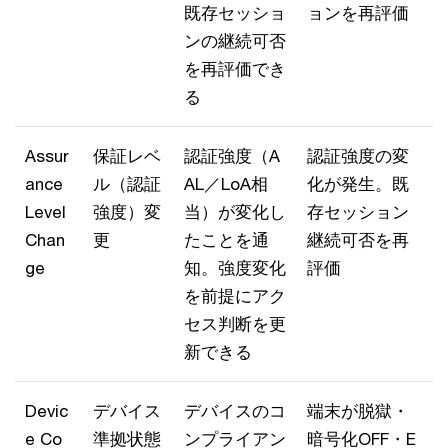
既存セッショ
ョンを再評価
ンの継続可否
を再評価でき
る
Assur
保証レベ
認証強度（A
認証強度の変
ance
ル（認証
AL／LoA相
化が発生。既
Level
強度）変
当）が変化し
存セッション
Chan
更
たことを通
継続可否を再
ge
知。強度変化
評価
を前提にアク
セス判断を更
新できる
Devic
デバイス
デバイスのコ
端末が脱獄・
e Co
準拠状態
ンプライアン
暗号化OFF・E