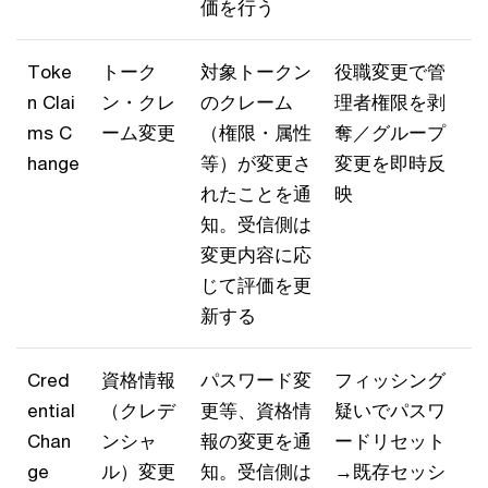
価を行う
Toke
トーク
対象トークン
役職変更で管
n Clai
ン・クレ
のクレーム
理者権限を剥
ms C
ーム変更
（権限・属性
奪／グループ
hange
等）が変更さ
変更を即時反
れたことを通
映
知。受信側は
変更内容に応
じて評価を更
新する
Cred
資格情報
パスワード変
フィッシング
ential
（クレデ
更等、資格情
疑いでパスワ
Chan
ンシャ
報の変更を通
ードリセット
ge
ル）変更
知。受信側は
→既存セッシ