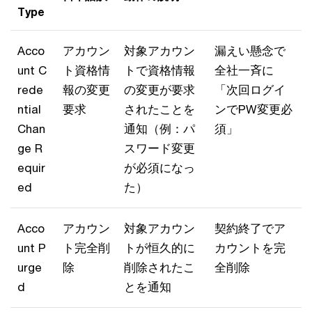
Type
Acco
アカウン
対象アカウン
漏えい懸念で
unt C
ト資格情
トで資格情報
全社一斉に
rede
報の変更
の変更が要求
「次回ログイ
ntial
要求
されたことを
ンでPW変更必
Chan
通知（例：パ
須」
ge R
スワード変更
equir
が必須になっ
ed
た）
Acco
アカウン
対象アカウン
契約終了でア
unt P
ト完全削
トが恒久的に
カウントを完
urge
除
削除されたこ
全削除
d
とを通知