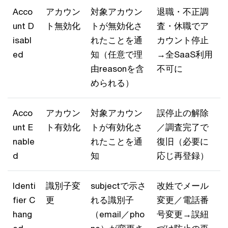
Acco
アカウン
対象アカウン
退職・不正調
unt D
ト無効化
トが無効化さ
査・休職でア
isabl
れたことを通
カウント停止
ed
知（任意で理
→全SaaS利用
由reasonを含
不可に
められる）
Acco
アカウン
対象アカウン
誤停止の解除
unt E
ト有効化
トが有効化さ
／調査完了で
nable
れたことを通
復旧（必要に
d
知
応じ再登録）
Identi
識別子変
subjectで示さ
改姓でメール
fier C
更
れる識別子
変更／電話番
hang
（email／pho
号変更→誤紐