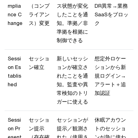
mplia
（コンプ
ス状態が変化
DR異常→業務
nce C
ライアン
したことを通
SaaSをブロッ
hange
ス）変更
知。準拠／非
ク
準拠を根拠に
制御できる
Sessi
セッショ
新しいセッシ
想定外ロケー
on Es
ン確立
ョンが確立さ
ションから新
tablis
れたことを通
規ログイン→
hed
知。監査や異
アラート＋追
常検知のトリ
加認証
ガーに使える
Sessi
セッショ
セッションが
休眠アカウン
on Pr
ン提示
提示／観測さ
トのセッショ
esent
（存在確
れた（使用さ
ンが急に使わ