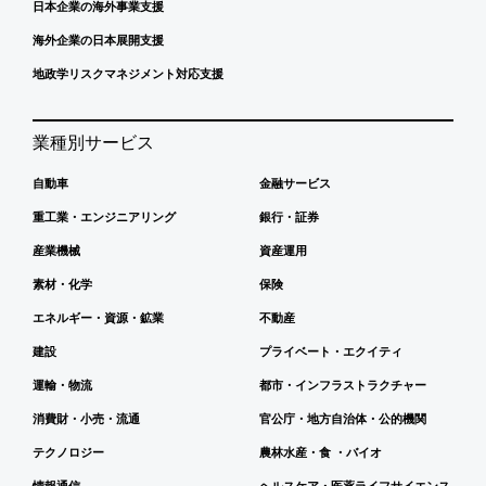
日本企業の海外事業支援
海外企業の日本展開支援
地政学リスクマネジメント対応支援
業種別サービス
自動車
金融サービス
重工業・エンジニアリング
銀行・証券
産業機械
資産運用
素材・化学
保険
エネルギー・資源・鉱業
不動産
建設
プライベート・エクイティ
運輸・物流
都市・インフラストラクチャー
消費財・小売・流通
官公庁・地方自治体・公的機関
テクノロジー
農林水産・食 ・バイオ
情報通信
ヘルスケア・医薬ライフサイエンス