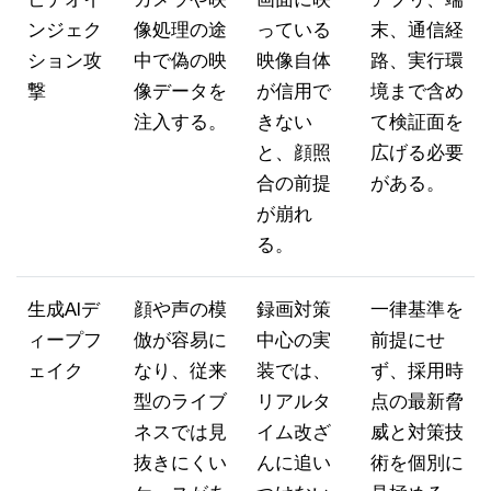
ンジェク
像処理の途
っている
末、通信経
ション攻
中で偽の映
映像自体
路、実行環
撃
像データを
が信用で
境まで含め
注入する。
きない
て検証面を
と、顔照
広げる必要
合の前提
がある。
が崩れ
る。
生成AIデ
顔や声の模
録画対策
一律基準を
ィープフ
倣が容易に
中心の実
前提にせ
ェイク
なり、従来
装では、
ず、採用時
型のライブ
リアルタ
点の最新脅
ネスでは見
イム改ざ
威と対策技
抜きにくい
んに追い
術を個別に