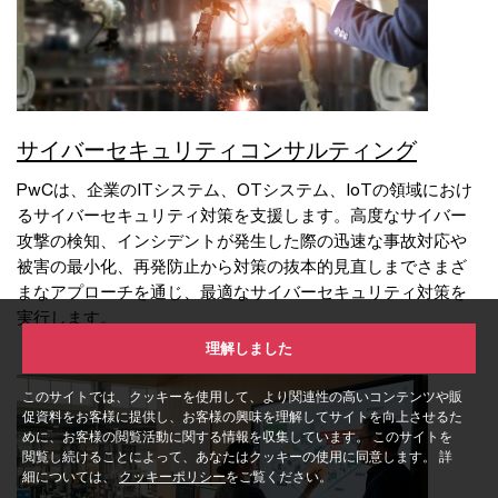
サイバーセキュリティコンサルティング
PwCは、企業のITシステム、OTシステム、IoTの領域におけ
るサイバーセキュリティ対策を支援します。高度なサイバー
攻撃の検知、インシデントが発生した際の迅速な事故対応や
被害の最小化、再発防止から対策の抜本的見直しまでさまざ
まなアプローチを通じ、最適なサイバーセキュリティ対策を
実行します。
理解しました
このサイトでは、クッキーを使用して、より関連性の高いコンテンツや販
促資料をお客様に提供し、お客様の興味を理解してサイトを向上させるた
めに、お客様の閲覧活動に関する情報を収集しています。 このサイトを
閲覧し続けることによって、あなたはクッキーの使用に同意します。 詳
細については、
クッキーポリシー
をご覧ください。