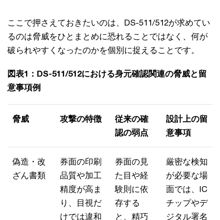
ここで押さえておきたいのは、DS-511/512が求めてい
るのは脅威をひとまとめに恐れることではなく、何が
破られやすくなったのかを個別に捉えることです。
図表1：DS-511/512における身元確認関連の脅威と留
意事項例
脅威
攻撃の特徴
従来の確
設計上の留
認の弱点
意事項
偽造・改
券面の印刷
券面の見
厳密な検知
ざん書類
品質や加工
た目や経
が必要な場
精度が高ま
験則に依
面では、IC
り、目視だ
存する
チップやデ
けでは違和
と、精巧
ジタル署名