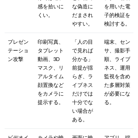
感を拾いに
な偽造に
を用いた電
くい。
だまされ
子的検証を
やすい。
検討する。
プレゼン
印刷写真、
「人の目
端末、セン
テーショ
タブレット
で見れば
サ、撮影手
ン攻撃
動画、3D
分かる」
順、ライブ
マスク、リ
前提が揺
ネス、運用
アルタイム
らぎ、ラ
監視を含め
顔置換など
イブネス
た多層対策
をカメラに
だけでは
が必要にな
提示する。
十分でな
る。
い場合が
ある。
ビデオイ
カメラや映
画面に映
アプリ、端