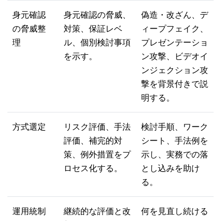
身元確認
身元確認の脅威、
偽造・改ざん、デ
の脅威整
対策、保証レベ
ィープフェイク、
理
ル、個別検討事項
プレゼンテーショ
を示す。
ン攻撃、ビデオイ
ンジェクション攻
撃を背景付きで説
明する。
方式選定
リスク評価、手法
検討手順、ワーク
評価、補完的対
シート、手法例を
策、例外措置をプ
示し、実務での落
ロセス化する。
とし込みを助け
る。
運用統制
継続的な評価と改
何を見直し続ける