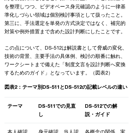
を整理しつつ、ビデオベース身元確認のように一律基
準化しづらい領域は個別検討事項として扱ったこと。
第三に、手法選定を単発の方式決定ではなく、補完的
対策や例外措置まで含めた設計判断にしたことです。
この点について、DS-512は解説書として脅威の変化、
技術の背景、主要手法の具体例、検討の順番に触れ、
ワークシートまで備えた「制度文言を設計判断へ変換
するためのガイド」となっています。（図表2）
図表2：テーマ別DS-511とDS-512の記載レベルの違い
テーマ
DS-511での見直
DS-512での解
し
説・ガイド
本人確認
身元確認、当人認
各概念の関係、実