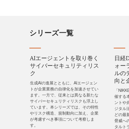
シリーズ一覧
AIエージェントを取り巻く​
日経Di
サイバーセキュリティリス
ォー
ク
ルの
向と
生成AIの進展とともに、AIエージェン
トが企業業務の自律化を加速させてい
「NIKKE
ます。一方で、従来とは異なる新たな
催する
サイバーセキュリティリスクも浮上し
ントや
ています。本シリーズでは、その特性
ジタル
やリスク構造、規制動向に加え、企業
どの最
が考慮すべき事項について考察しま
脅威へ
す。
タルト