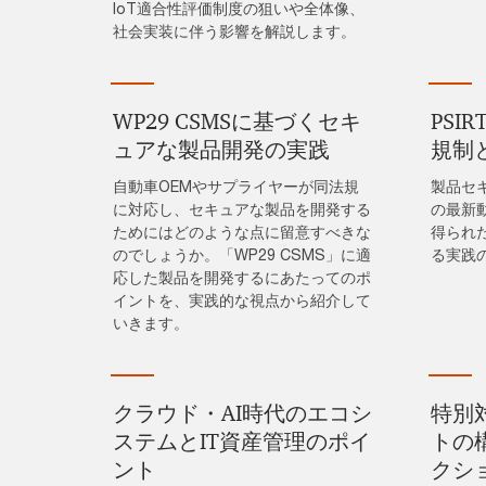
IoT適合性評価制度の狙いや全体像、
社会実装に伴う影響を解説します。
WP29 CSMSに基づくセキ
PSI
ュアな製品開発の実践
規制
自動車OEMやサプライヤーが同法規
製品セ
に対応し、セキュアな製品を開発する
の最新
ためにはどのような点に留意すべきな
得られ
のでしょうか。「WP29 CSMS」に適
る実践
応した製品を開発するにあたってのポ
イントを、実践的な視点から紹介して
いきます。
クラウド・AI時代のエコシ
特別
ステムとIT資産管理のポイ
トの
ント
クシ