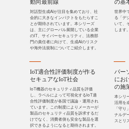
動向最前線
の基
対話型生成AIが注目を集めており、社
世界中
会的に大きなインパクトをもたらすこ
る「デ
とが期待されています。本シリーズ
いて、
は、主にグローバル展開している企業
します
のIT、サイバーセキュリティ、法務部
門の責任者に向けて、生成AIのリスク
や海外法規制についてご紹介します。
IoT適合性評価制度が作る
パー
セキュアなIoT社会
にお
の施
IoT機器のセキュリティ品質を評価
し、ラベルによって可視化するIoT適
本シリ
合性評価制度が各国で議論・運用され
活用を
ています。この制度によりメーカーが
「守り
製品のセキュリティ品質を訴求するだ
ナルデ
けでなく、消費者側も安全な製品を選
スとリ
択できるようになると期待されます。