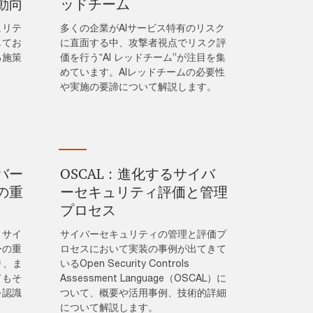
動向
ッドチーム
ュリテ
多くの企業がAIサービス特有のリスク
してお
に直面する中、攻撃者視点でリスク評
る施策
価を行う‟AI レッドチーム”が注目を集
。
めています。AIレッドチームの必要性
や実施の要諦について解説します。
バー
OSCAL：進化するサイバ
の重
ーセキュリティ評価と管理
プロセス
、サイ
サイバーセキュリティの管理と評価プ
ーの重
ロセスにおいて実装の事例が出てきて
り、ま
いるOpen Security Controls
てもそ
Assessment Language（OSCAL）に
を認識
ついて、概要や活用事例、技術的詳細
について解説します。