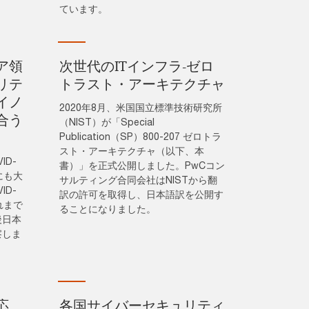
ています。
ア領
次世代のITインフラ‐ゼロ
リテ
トラスト・アーキテクチャ
イノ
2020年8月、米国国立標準技術研究所
合う
（NIST）が「Special
Publication（SP）800-207 ゼロトラ
スト・アーキテクチャ（以下、本
D-
書）」を正式公開しました。PwCコン
にも大
サルティング合同会社はNISTから翻
D-
訳の許可を取得し、日本語訳を公開す
れまで
ることになりました。
後日本
察しま
応
各国サイバーセキュリティ