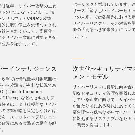
バーリスクも増加しています。
関は近年、サイバー攻撃の主要
リーズ「望ましいサイバーセキ
ットの1つになっています。海
ィの未来」では各業界における
ランサムウェアやDDoS攻撃
サイバーリスクと、その対策を
時的に取引停止を余儀なくされ
際の「あるべき将来像」につい
も報告されています。高度化・
します。
するサイバー脅威に対する各企
り組みを紹介します。
バーインテリジェンス
次世代セキュリティマ
メントモデル
ー攻撃では情報量や対象範囲の
差から攻撃者が有利な状況であ
サイバーリスクに真摯に向き合
（Chief Information
切なセキュリティ管理を実践し
ity Officer）などのセキュリテ
している企業に向けて、サイバ
責任者は、より積極的なサイバ
が当たり前にある時代にあって
への防御戦略を策定しなければ
済合理性を保ちながらサイバー
せん。スレットインテリジェン
に対処するサステナブルなセキ
の背景にある攻撃者の動向を解
ィ態勢を提唱します。
す。