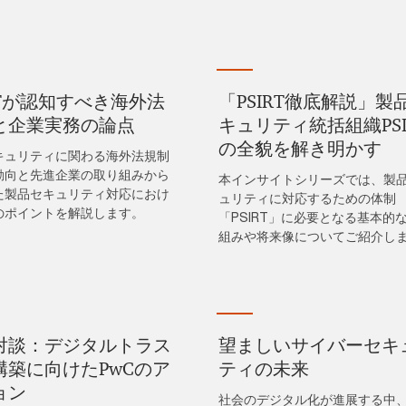
RTが認知すべき海外法
「PSIRT徹底解説」製
と企業実務の論点
キュリティ統括組織PSI
の全貌を解き明かす
キュリティに関わる海外法規制
動向と先進企業の取り組みから
本インサイトシリーズでは、製
た製品セキュリティ対応におけ
ュリティに対応するための体制
のポイントを解説します。
「PSIRT」に必要となる基本的
組みや将来像についてご紹介し
対談：デジタルトラス
望ましいサイバーセキ
構築に向けたPwCのア
ティの未来
ョン
社会のデジタル化が進展する中