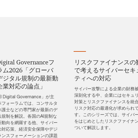
gital Governanceフ
リスクファイナンスの
ラム2026「グローバ
で考えるサイバーセキ
デジタル規制の最新動
ティへの対応
企業対応の論点」
サイバー攻撃による企業の財務
深刻化する中、企業にはセキュ
I Digital Governance」が主
対策とリスクファイナンスを統
本フォーラムでは、コンサルタ
リスク対応の最適化が求められ
弁護士などの専門家が最新のデ
す。このシリーズでは、サイバ
法規制を解説。各国のAI規制な
をはじめとしたリスクファイナ
新動向を網羅する他、サイバー
ついて解説します。
の対応策、経済安全保障やデジ
ランスフォーメーションの課題