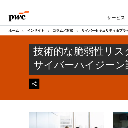
Skip
Skip
to
to
サービス
content
footer
ホーム
インサイト
コラム／対談
サイバーセキュリティ＆プラ
技術的な脆弱性リス
サイバーハイジーン