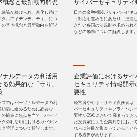
本概念と最新動向解説
サイバーセキュリティ
で議論が続けられ、進化し続け
日本の金融機関がサイバーセキ
ジタルアイデンティティ」につ
ィ対応を進めるにあたり、把握
その基本概念と最新動向を解説
きたい各国の法規制や求められ
。
などの動向について解説します
ソナルデータの利活用
企業評価におけるサイ
ける効果的な「守り」
セキュリティ情報開示
策
要性
ーズではパーソナルデータの利
経営者やセキュリティ責任者は
成功裏に進めるために必要な
バーセキュリティやプライバシ
」の施策に焦点を当て、パーソ
要性がESGにおいて高まってお
ータの利活用におけるガバナン
た投資家による企業判断におい
スク管理について解説します。
れらに注目が集まっていること
する必要があります。