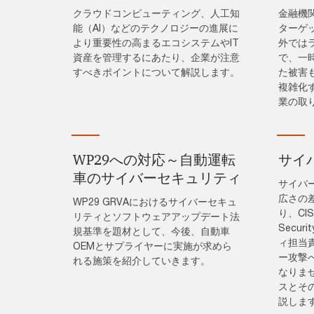
クラウドコンピューティング、人工知
金融機
能（AI）などのテクノロジーの進展に
ターゲ
より重要性の高まるエコシステムやIT
外では
資産を管理するにあたり、企業が注意
で、一
すべきポイントについて解説します。
た被害
複雑化
業の取
WP29への対応～自動運転
サイ
車のサイバーセキュリティ
サイバ
広さの
WP29 GRVAにおけるサイバーセキュ
り、CISO
リティとソフトウェアアップデート法
Secur
規基準を題材として、今後、自動車
ィ担当
OEMとサプライヤーに実施が求めら
ー攻撃
れる施策を紹介していきます。
なりま
スとそ
説しま