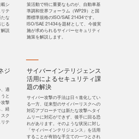
連載シ
策活動で特に重要なものが、自動車基
ュリテ
準調和世界フォーラム（WP29）と国
新たな
際標準規格のISO/SAE 21434です。
講じる
ISO/SAE 21434を題材として、今後実
て解説
施が求められるサイバーセキュリティ
施策を解説します。
ネジ
サイバーインテリジェンス
活用によるセキュリティ課
題の解決
い、適
ようと
サイバー攻撃の手法は日々進化してい
ー攻撃
る一方、従来型のサイバーリスクへの
も、経
対応アプローチでは新たな攻撃へタイ
リスク
ムリーに対応ができず、後手に回る恐
ュリテ
れがあります。そのような状況に対し
「サイバーインテリジェンス」を活用
することが有効な手立ての一つとされ