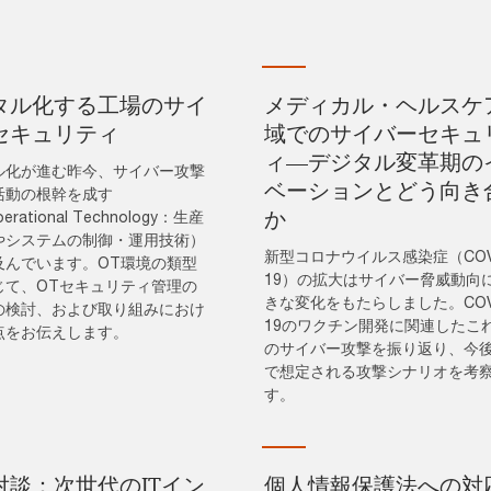
タル化する工場のサイ
メディカル・ヘルスケ
セキュリティ
域でのサイバーセキュ
ィ―デジタル変革期の
ル化が進む昨今、サイバー攻撃
ベーションとどう向き
活動の根幹を成す
か
rational Technology：生産
やシステムの制御・運用技術）
新型コロナウイルス感染症（COVI
及んでいます。OT環境の類型
19）の拡大はサイバー脅威動向
じて、OTセキュリティ管理の
きな変化をもたらしました。COVI
の検討、および取り組みにおけ
19のワクチン開発に関連したこ
点をお伝えします。
のサイバー攻撃を振り返り、今
で想定される攻撃シナリオを考
す。
対談：次世代のITイン
個人情報保護法への対