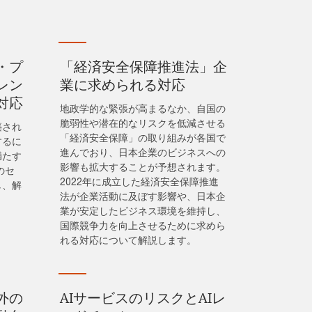
・プ
「経済安全保障推進法」企
レン
業に求められる対応
対応
地政学的な緊張が高まるなか、自国の
脆弱性や潜在的なリスクを低減させる
築され
「経済安全保障」の取り組みが各国で
するに
進んでおり、日本企業のビジネスへの
満たす
影響も拡大することが予想されます。
のセ
2022年に成立した経済安全保障推進
し、解
法が企業活動に及ぼす影響や、日本企
業が安定したビジネス環境を維持し、
国際競争力を向上させるために求めら
れる対応について解説します。
外の
AIサービスのリスクとAIレ