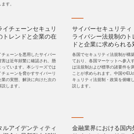
します。
ライチェーンセキュリ
サイバーセキュリティ
のトレンドと企業の在
ライバシー法規制のト
ドと企業に求められる
イチェーンを悪用したサイバー
各国でセキュリティ法規制が構
被害は近年頻繁に確認され、懸
ており、各国マーケットへ参入
まっています。本シリーズでは
は法規制および標準の諸要件を
イチェーンを脅かすサイバーリ
ことが求められます。中国やEU
企業の実態、解決に向けた次の
キュリティ法規制・政策を俯瞰
解説します。
説します。
タルアイデンティティ
金融業界における国内