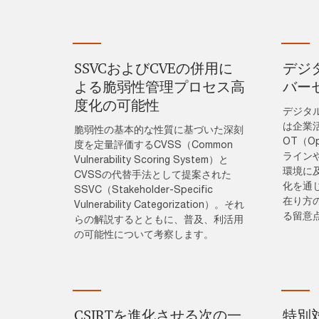
SSVCおよびCVEの併用に
デジ
よる脆弱性管理プロセス高
バー
度化の可能性
デジタ
は企業
脆弱性の基本的な性質に基づいた深刻
OT（Ope
度を定量評価するCVSS（Common
ライン
Vulnerability Scoring System）と
環境に
CVSSの代替手法として提案された
化を通
SSVC（Stakeholder-Specific
在り方
Vulnerability Categorization）。それ
る留意
らの解説するとともに、普及、利活用
の可能性について考察します。
CSIRTを進化させる次の一
特別