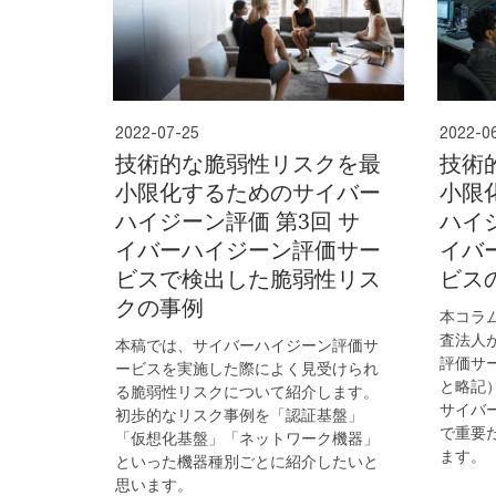
2022-07-25
2022-0
技術的な脆弱性リスクを最
技術
小限化するためのサイバー
小限
ハイジーン評価 第3回 サ
ハイジ
イバーハイジーン評価サー
イバ
ビスで検出した脆弱性リス
ビス
クの事例
本コラ
査法人
本稿では、サイバーハイジーン評価サ
評価サ
ービスを実施した際によく見受けられ
と略記
る脆弱性リスクについて紹介します。
サイバ
初歩的なリスク事例を「認証基盤」
で重要
「仮想化基盤」「ネットワーク機器」
ます。
といった機器種別ごとに紹介したいと
思います。