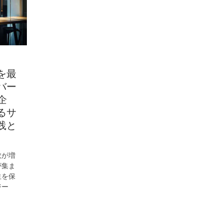
を最
バー
企
るサ
践と
数が増
が集ま
生を保
ジー