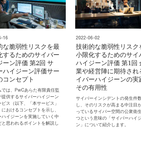
6-16
2022-06-02
的な脆弱性リスクを最
技術的な脆弱性リスク
化するためのサイバー
小限化するためのサイ
ーン評価 第2回 サ
ハイジーン評価 第1回 
ーハイジーン評価サー
業や経営陣に期待され
のコンセプト
イバーハイジーンの実
その有用性
ムでは、PwCあらた有限責任監
が提供するサイバーハイジーン
サイバーインシデントの発生件
ービス（以下、「本サービス」
し、そのリスクが高まる中注目
）におけるコンセプトを示し、
っているサイバー空間の公衆衛
ーハイジーンを実施していく中
つという意味の「サイバーハイ
だと思われるポイントを解説し
ン」について紹介します。