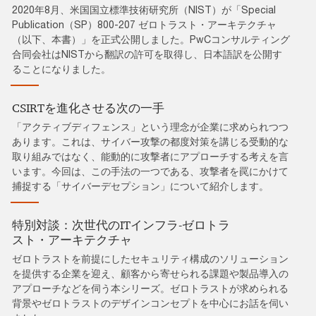
2020年8月、米国国立標準技術研究所（NIST）が「Special
Publication（SP）800-207 ゼロトラスト・アーキテクチャ
（以下、本書）」を正式公開しました。PwCコンサルティング
合同会社はNISTから翻訳の許可を取得し、日本語訳を公開す
ることになりました。
CSIRTを進化させる次の一手
「アクティブディフェンス」という理念が企業に求められつつ
あります。これは、サイバー攻撃の都度対策を講じる受動的な
取り組みではなく、能動的に攻撃者にアプローチする考えを言
います。今回は、この手法の一つである、攻撃者を罠にかけて
捕捉する「サイバーデセプション」について紹介します。
特別対談：次世代のITインフラ‐ゼロトラ
スト・アーキテクチャ
ゼロトラストを前提にしたセキュリティ構成のソリューション
を提供する企業を迎え、顧客から寄せられる課題や製品導入の
アプローチなどを伺う本シリーズ。ゼロトラストが求められる
背景やゼロトラストのデザインコンセプトを中心にお話を伺い