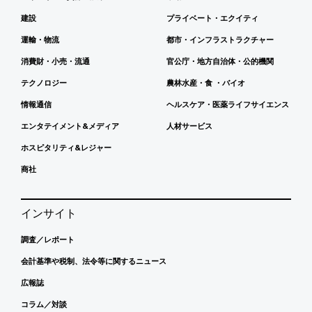
建設
プライベート・エクイティ
運輸・物流
都市・インフラストラクチャー
消費財・小売・流通
官公庁・地方自治体・公的機関
テクノロジー
農林水産・食 ・バイオ
情報通信
ヘルスケア・医薬ライフサイエンス
エンタテイメント&メディア
人材サービス
ホスピタリティ&レジャー
商社
インサイト
調査／レポート
会計基準や税制、法令等に関するニュース
広報誌
コラム／対談