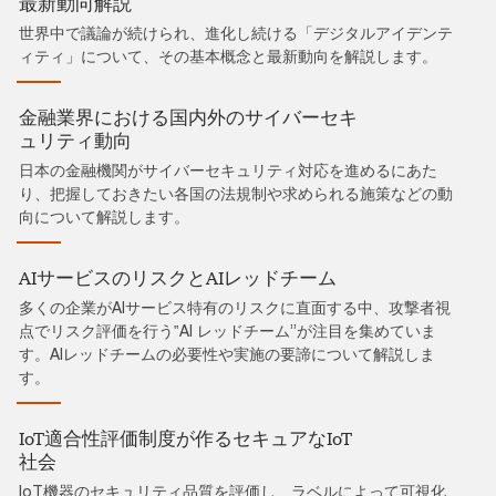
最新動向解説
世界中で議論が続けられ、進化し続ける「デジタルアイデンテ
ィティ」について、その基本概念と最新動向を解説します。
金融業界における国内外のサイバーセキ
ュリティ動向
日本の金融機関がサイバーセキュリティ対応を進めるにあた
り、把握しておきたい各国の法規制や求められる施策などの動
向について解説します。
AIサービスのリスクとAIレッドチーム
多くの企業がAIサービス特有のリスクに直面する中、攻撃者視
点でリスク評価を行う‟AI レッドチーム”が注目を集めていま
す。AIレッドチームの必要性や実施の要諦について解説しま
す。
IoT適合性評価制度が作るセキュアなIoT
社会
IoT機器のセキュリティ品質を評価し、ラベルによって可視化