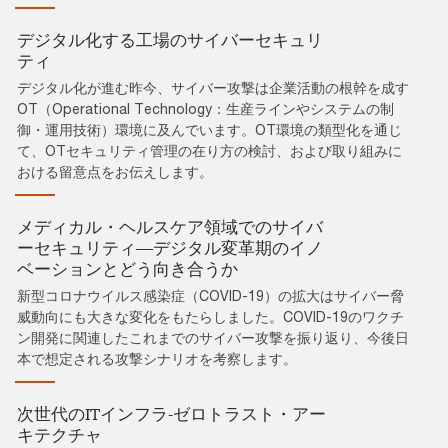
デジタル化する工場のサイバーセキュリ
ティ
デジタル化が進む昨今、サイバー攻撃は企業活動の根幹を成す
OT（Operational Technology：生産ラインやシステムの制
御・運用技術）環境に及んでいます。OT環境の類型化を通じ
て、OTセキュリティ管理の在り方の検討、および取り組みに
おける留意点をお伝えします。
メディカル・ヘルスケア領域でのサイバ
ーセキュリティ―デジタル変革期のイノ
ベーションとどう向き合うか
新型コロナウイルス感染症（COVID-19）の拡大はサイバー脅
威動向にも大きな変化をもたらしました。COVID-19のワクチ
ン開発に関連したこれまでのサイバー攻撃を振り返り、今後日
本で想定される攻撃シナリオを考察します。
次世代のITインフラ‐ゼロトラスト・アー
キテクチャ