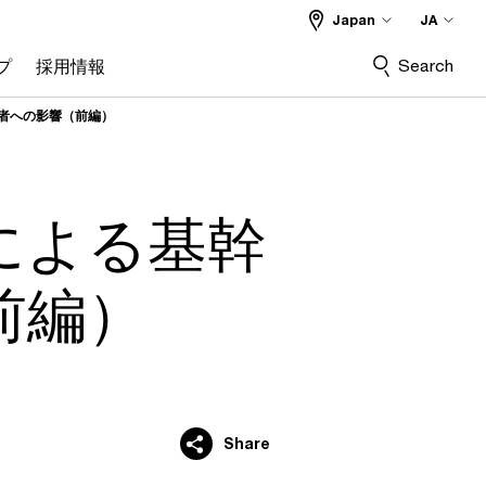
Japan
JA
Search
プ
採用情報
者への影響（前編）
による基幹
前編）
Share