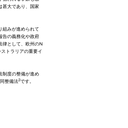
は甚大であり、国家
り組みが進められて
報告の義務化や政府
法律として、欧州のN
オーストラリアの重要イ
法制度の整備が進め
2
同整備法
です。