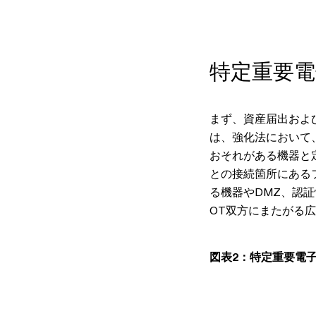
特定重要電
まず、資産届出およ
は、強化法において
おそれがある機器と
との接続箇所にある
る機器やDMZ、認
OT双方にまたがる
図表2：特定重要電