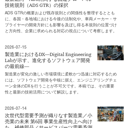
技術規則（ADS GTR）の採択
ADS GTRの概要および既存規則との関係性を整理するととも
に、各国・各地域における今後の法制化や、車両メーカー・サ
プライヤーの開発方針にも影響を及ぼし得る本規則の位置づけ
と方向性、企業に求められる対応の視点について考察します。
2026-07-15
製造業におけるDX―Digital Engineering
Labが示す、進化するソフトウェア開発
の最前線―
製造業が変化の激しい市場環境に柔軟かつ迅速に対応するため
には、ソフトウェア開発を中核に据え、エンジニアリングチェ
ーン全体のDXを行うことが不可欠です。本稿では、その重要
性と最新の技術活用について解説します。
2026-07-14
次世代型需要予測が織りなす製造業／小
売業の未来 第6回 事業生産性向上へ向け
た、補修部品／サービスパーツ需要予測