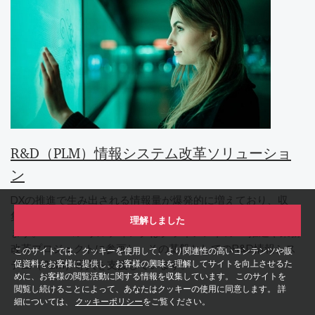
R&D（PLM）情報システム改革ソリューショ
ン
DXの推進で生み出される情報量が爆発的に増えており、収
集・蓄積・分析するための基盤を構築することが重要となり
理解しました
ます。PwCコンサルティングはクライアントのDX推進や業務
改革プロジェクトに参画し、その基盤としてのR&D情報シス
このサイトでは、クッキーを使用して、より関連性の高いコンテンツや販
テム（PLM）導入を支援しています。
促資料をお客様に提供し、お客様の興味を理解してサイトを向上させるた
めに、お客様の閲覧活動に関する情報を収集しています。 このサイトを
閲覧し続けることによって、あなたはクッキーの使用に同意します。 詳
細については、
クッキーポリシー
をご覧ください。