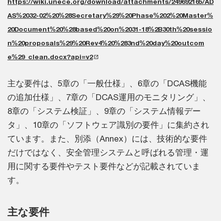
https://wiki.unece.org/download/attachments/249692165/AD
AS%2032-02%20%28Secretary%29%20Phase%202%20Master%
20Document%20%28based%20on%2031-18%2B30th%20sessio
n%20proposals%29%20Rev4%20%283nd%20day%20outcom
e%29_clean.docx?api=v2
主な要件は、5章の「一般仕様」、6章の「DCAS機能
の追加仕様」、7章の「DCAS運用のモニタリング」、
8章の「システム検証」、9章の「システム情報デー
タ」、10章の「ソフトウェア識別の要件」に集約され
ています。また、別添（Annex）には、技術的な要件
だけではなく、安全管理システムと呼ばれる管理・運
用に関する要件やテスト要件などが記載されていま
す。
主な要件