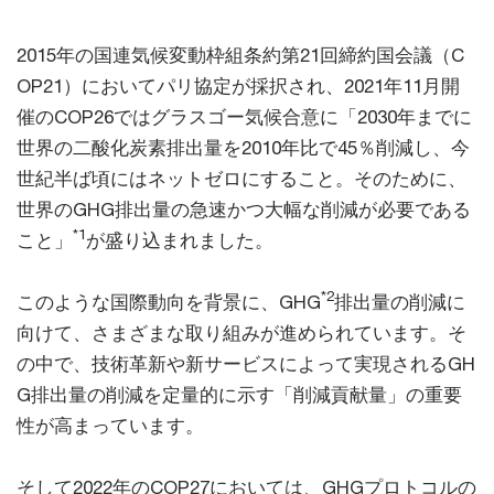
2015年の国連気候変動枠組条約第21回締約国会議（C
OP21）においてパリ協定が採択され、2021年11月開
催のCOP26ではグラスゴー気候合意に「2030年までに
世界の二酸化炭素排出量を2010年比で45％削減し、今
世紀半ば頃にはネットゼロにすること。そのために、
世界のGHG排出量の急速かつ大幅な削減が必要である
*1
こと」
が盛り込まれました。
*2
このような国際動向を背景に、GHG
排出量の削減に
向けて、さまざまな取り組みが進められています。そ
の中で、技術革新や新サービスによって実現されるGH
G排出量の削減を定量的に示す「削減貢献量」の重要
性が高まっています。
そして2022年のCOP27においては、GHGプロトコルの