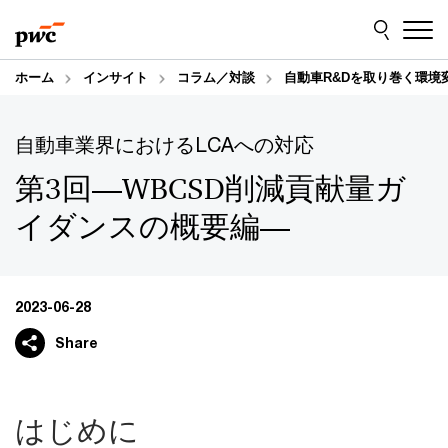
Skip
Skip
to
to
content
footer
ホーム
インサイト
コラム／対談
自動車R&Dを取り巻く環境
自動車業界におけるLCAへの対応
第3回―WBCSD削減貢献量ガ
イダンスの概要編―
2023-06-28
Share
はじめに