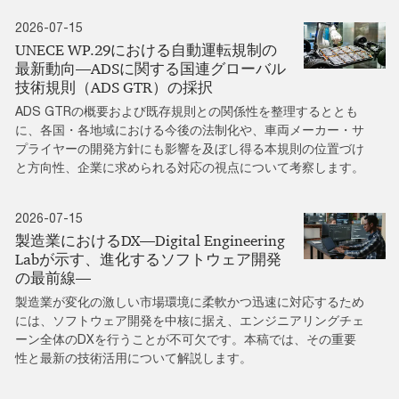
2026-07-15
UNECE WP.29における自動運転規制の
最新動向―ADSに関する国連グローバル
技術規則（ADS GTR）の採択
ADS GTRの概要および既存規則との関係性を整理するととも
に、各国・各地域における今後の法制化や、車両メーカー・サ
プライヤーの開発方針にも影響を及ぼし得る本規則の位置づけ
と方向性、企業に求められる対応の視点について考察します。
2026-07-15
製造業におけるDX―Digital Engineering
Labが示す、進化するソフトウェア開発
の最前線―
製造業が変化の激しい市場環境に柔軟かつ迅速に対応するため
には、ソフトウェア開発を中核に据え、エンジニアリングチェ
ーン全体のDXを行うことが不可欠です。本稿では、その重要
性と最新の技術活用について解説します。