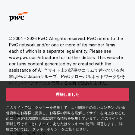
© 2004 - 2026 PwC. All rights reserved. PwC refers to the
PwC network and/or one or more of its member firms,
each of which is a separate legal entity. Please see
www.pwc.com/structure for further details. This website
contains content generated by or created with the
assistance of AI. 当サイト上の記事やコラムで述べている内
容はPwC Japanグループ、PwCグローバルネットワークやそ
のメンバーファームを代表する見解ではありません。
理解しました
個人情報保護方針
クッキーポリシー
このサイトでは、クッキーを使用して、より関連性の高いコンテンツや販
促資料をお客様に提供し、お客様の興味を理解してサイトを向上させるた
免責事項
めに、お客様の閲覧活動に関する情報を収集しています。 このサイトを
閲覧し続けることによって、あなたはクッキーの使用に同意します。 詳
ソーシャルメディアポリシー
細については、
クッキーポリシー
をご覧ください。
特定商取引法に基づく表示