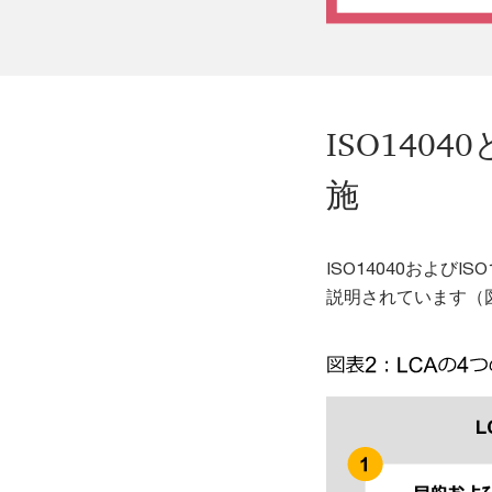
ISO140
施
ISO14040および
説明されています（