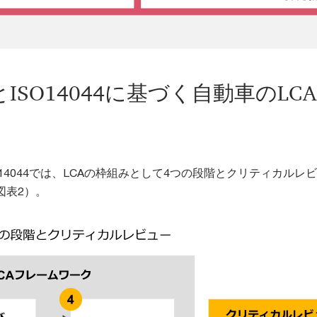
40とISO14044に基づく自動車のLC
ISO14044では、LCAの枠組みとして4つの段階とクリティカルレ
図表2）。