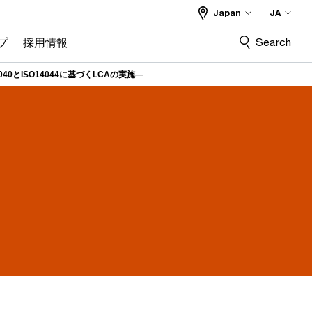
Japan
JA
Search
プ
採用情報
40とISO14044に基づくLCAの実施―