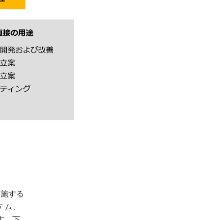
実施する
テム、
す。下