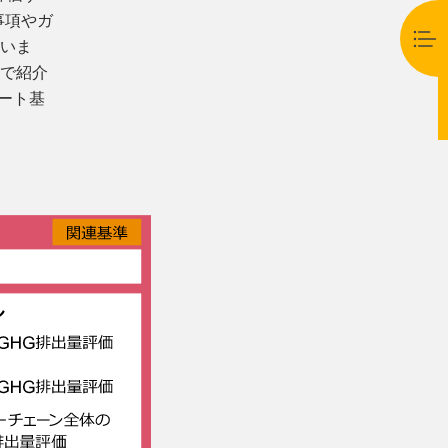
求事項やガ
ていま
で紹介
レート基