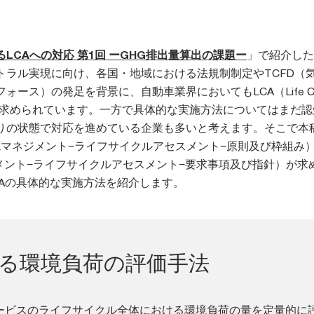
LCAへの対応 第1回 ーGHG排出量算出の課題ー
」で紹介した
トラル実現に向け、各国・地域における法規制制定やTCFD（
ース）の発足を背景に、自動車業界においてもLCA（Life Cycl
実施が求められています。一方で具体的な実施方法についてはまだ
りの状態で対応を進めている企業も多いと考えます。そこで本
（環境マネジメント−ライフサイクルアセスメント−原則及び枠組み）
ジメント−ライフサイクルアセスメント−要求事項及び指針）が求
CAの具体的な実施方法を紹介します。
ける環境負荷の評価手法
サービスのライフサイクル全体における環境負荷の量を定量的に