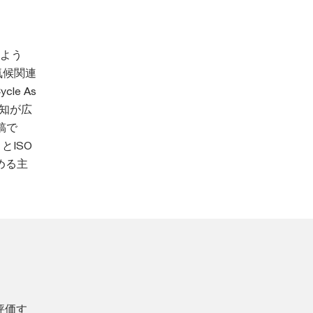
よう
気候関連
e As
認知が広
稿で
とISO
める主
評価す