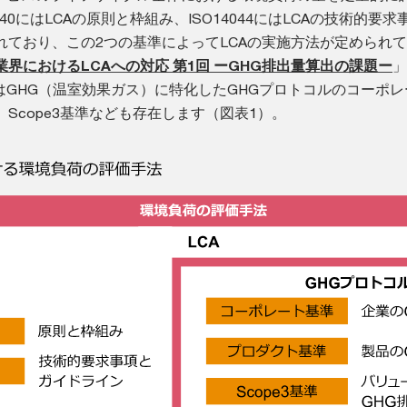
040にはLCAの原則と枠組み、ISO14044にはLCAの技術的要
れており、この2つの基準によってLCAの実施方法が定められ
業界におけるLCAへの対応 第1回 ーGHG排出量算出の課題ー
」
はGHG（温室効果ガス）に特化したGHGプロトコルのコーポ
Scope3基準なども存在します（図表1）。