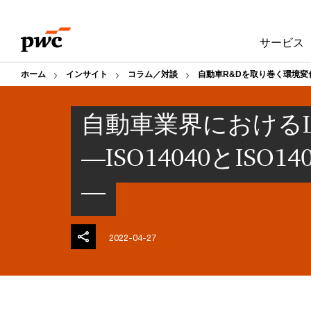
Skip
Skip
to
to
サービス
content
footer
ホーム
インサイト
コラム／対談
自動車R&Dを取り巻く環境
自動車業界におけるL
―ISO14040とISO
―
2022-04-27