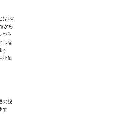
はLC
造から
ルから
としな
ます
も評価
囲の設
ます