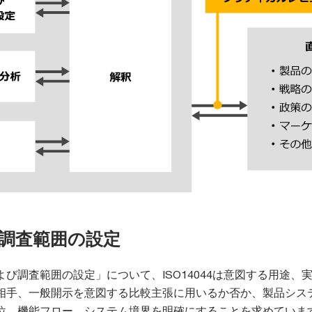
び調査範囲の設定
び調査範囲の設定」について、ISO14044は意図する用途、
相手、一般開示を意図する比較主張に用いるか否か、製品シス
位、機能フロー、システム境界を明確にすることを求めていま