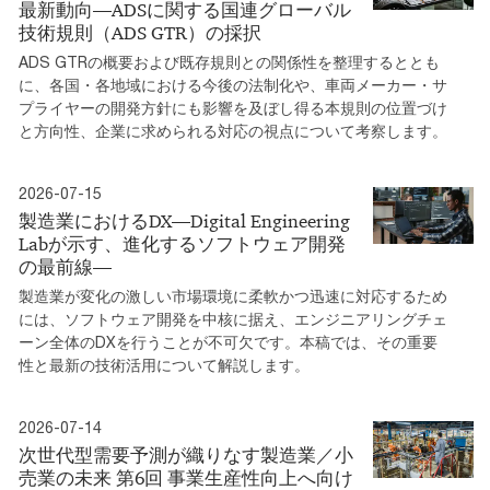
最新動向―ADSに関する国連グローバル
技術規則（ADS GTR）の採択
ADS GTRの概要および既存規則との関係性を整理するととも
に、各国・各地域における今後の法制化や、車両メーカー・サ
プライヤーの開発方針にも影響を及ぼし得る本規則の位置づけ
と方向性、企業に求められる対応の視点について考察します。
2026-07-15
製造業におけるDX―Digital Engineering
Labが示す、進化するソフトウェア開発
の最前線―
製造業が変化の激しい市場環境に柔軟かつ迅速に対応するため
には、ソフトウェア開発を中核に据え、エンジニアリングチェ
ーン全体のDXを行うことが不可欠です。本稿では、その重要
性と最新の技術活用について解説します。
2026-07-14
次世代型需要予測が織りなす製造業／小
売業の未来 第6回 事業生産性向上へ向け