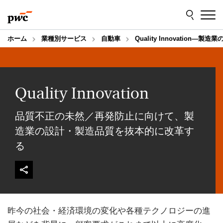
Skip
Skip
to
to
content
footer
ホーム
業種別サービス
自動車
Quality Innovatio
Quality Innovation
品質不正の未然／再発防止に向けて、製
造業の設計・製造品質を抜本的に改革す
る
昨今の社会・経済環境の変化や各種テクノロジーの進