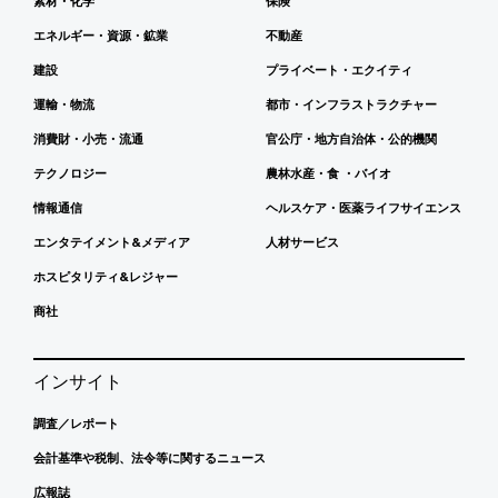
素材・化学
保険
エネルギー・資源・鉱業
不動産
建設
プライベート・エクイティ
運輸・物流
都市・インフラストラクチャー
消費財・小売・流通
官公庁・地方自治体・公的機関
テクノロジー
農林水産・食 ・バイオ
情報通信
ヘルスケア・医薬ライフサイエンス
エンタテイメント&メディア
人材サービス
ホスピタリティ&レジャー
商社
インサイト
調査／レポート
会計基準や税制、法令等に関するニュース
広報誌