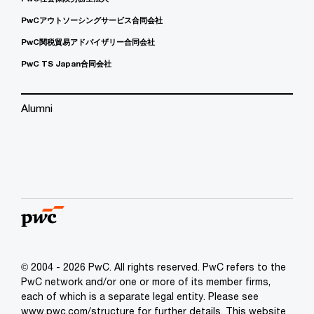
PwCアウトソーシングサービス合同会社
PwC関税貿易アドバイザリー合同会社
PwC TS Japan合同会社
Alumni
© 2004 - 2026 PwC. All rights reserved. PwC refers to the
PwC network and/or one or more of its member firms,
each of which is a separate legal entity. Please see
www.pwc.com/structure for further details. This website