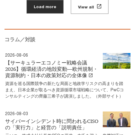
Load more
View all
コラム／対談
2026-08-06
【サーキュラーエコノミー戦略会議
2026】循環経済の地殻変動―欧州規制・
資源制約・日本の政策対応の全体像
資源を巡る国際競争の新たな局面と地政学リスクの高まりを踏
まえ、日本企業が取るべき資源循環市場戦略について、PwCコ
ンサルティングの齊藤三希子が講演しました。（外部サイト）
2026-08-03
サイバーインシデント時に問われるCISO
の「実行力」と経営の「説明責任」