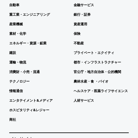
自動車
金融サービス
重工業・エンジニアリング
銀行・証券
産業機械
資産運用
素材・化学
保険
エネルギー・資源・鉱業
不動産
建設
プライベート・エクイティ
運輸・物流
都市・インフラストラクチャー
消費財・小売・流通
官公庁・地方自治体・公的機関
テクノロジー
農林水産・食 ・バイオ
情報通信
ヘルスケア・医薬ライフサイエンス
エンタテイメント&メディア
人材サービス
ホスピタリティ&レジャー
商社