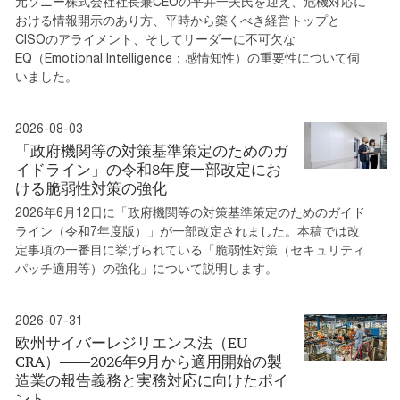
元ソニー株式会社社長兼CEOの平井一夫氏を迎え、危機対応に
おける情報開示のあり方、平時から築くべき経営トップと
CISOのアライメント、そしてリーダーに不可欠な
EQ（Emotional Intelligence：感情知性）の重要性について伺
いました。
2026-08-03
「政府機関等の対策基準策定のためのガ
イドライン」の令和8年度一部改定にお
ける脆弱性対策の強化
2026年6月12日に「政府機関等の対策基準策定のためのガイド
ライン（令和7年度版）」が一部改定されました。本稿では改
定事項の一番目に挙げられている「脆弱性対策（セキュリティ
パッチ適用等）の強化」について説明します。
2026-07-31
欧州サイバーレジリエンス法（EU
CRA）――2026年9月から適用開始の製
造業の報告義務と実務対応に向けたポイ
ント