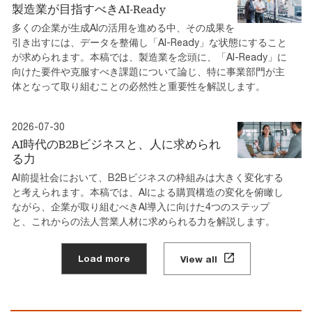
製造業が目指すべきAI-Ready
多くの企業が生成AIの活用を進める中、その成果を
引き出すには、データを整備し「AI-Ready」な状態にすること
が求められます。本稿では、製造業を念頭に、「AI-Ready」に
向けた要件や克服すべき課題について論じ、特に事業部門が主
体となって取り組むことの必然性と重要性を解説します。
2026-07-30
AI時代のB2Bビジネスと、人に求められ
る力
AI前提社会において、B2Bビジネスの枠組みは大きく変化する
と考えられます。本稿では、AIによる購買構造の変化を俯瞰し
ながら、企業が取り組むべきAI導入に向けた4つのステップ
と、これからの法人営業人材に求められる力を解説します。
Load more
View all