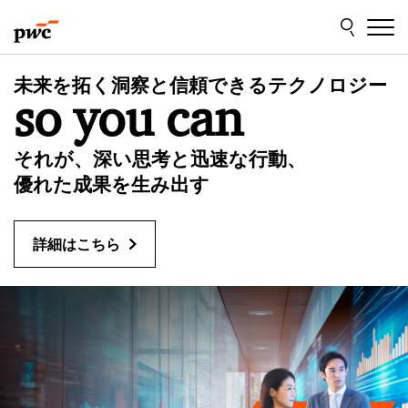
Skip
Skip
to
to
content
footer
P
未来を拓く洞察と信頼できるテクノロジー
so you can
w
C
それが、深い思考と迅速な行動、
優れた成果を生み出す
J
詳細はこちら
a
p
a
n