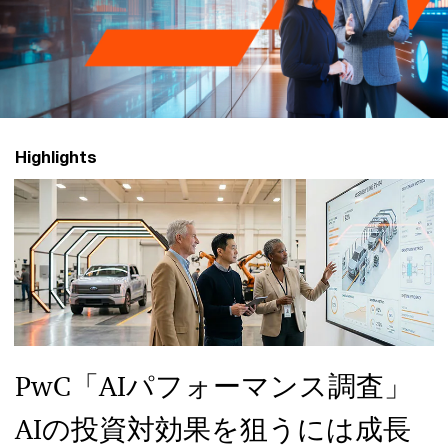
グ
ル
ー
Highlights
プ
PwC「AIパフォーマンス調査」
AIの投資対効果を狙うには成長