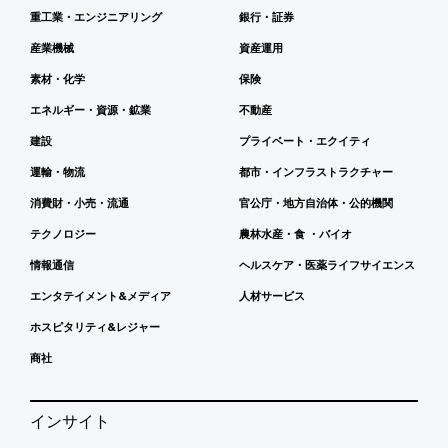
重工業・エンジニアリング
銀行・証券
産業機械
資産運用
素材・化学
保険
エネルギー・資源・鉱業
不動産
建設
プライベート・エクイティ
運輸・物流
都市・インフラストラクチャー
消費財・小売・流通
官公庁・地方自治体・公的機関
テクノロジー
農林水産・食 ・バイオ
情報通信
ヘルスケア・医薬ライフサイエンス
エンタテイメント&メディア
人材サービス
ホスピタリティ&レジャー
商社
インサイト