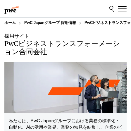
Skip
Skip
to
to
content
footer
ホーム
PwC Japanグループ 採用情報
PwCビジネストランスフ
採用サイト
PwCビジネストランスフォーメーシ
ョン合同会社
私たちは、PwC Japanグループにおける業務の標準化・
自動化、AIの活用や業界、業務の知見を結集し、企業のビ