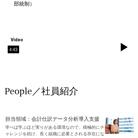
部統制）
Video
4:43
Pla
Vi
People／社員紹介
担当領域：会計仕訳データ分析導入支援
学べば学ぶほど実りがある環境なので、積極的にチ
ャレンジを続け、長く組織に必要とされる存在にな