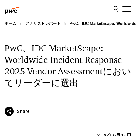
Skip
Skip
to
to
content
footer
ホーム
アナリストレポート
PwC、IDC MarketScape: Worldwi
PwC、IDC MarketScape:
Worldwide Incident Response
2025 Vendor Assessmentにおい
てリーダーに選出
Share
2026年6月16日