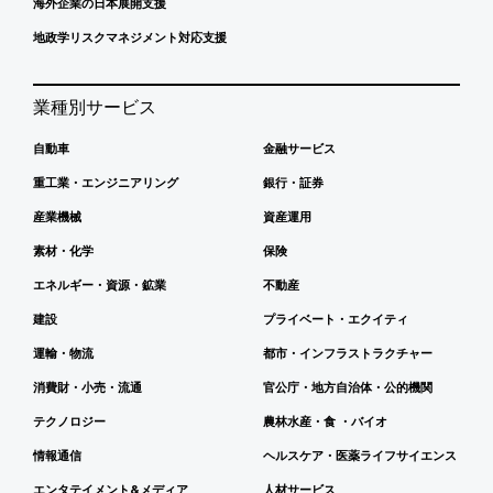
海外企業の日本展開支援
地政学リスクマネジメント対応支援
業種別サービス
自動車
金融サービス
重工業・エンジニアリング
銀行・証券
産業機械
資産運用
素材・化学
保険
エネルギー・資源・鉱業
不動産
建設
プライベート・エクイティ
運輸・物流
都市・インフラストラクチャー
消費財・小売・流通
官公庁・地方自治体・公的機関
テクノロジー
農林水産・食 ・バイオ
情報通信
ヘルスケア・医薬ライフサイエンス
エンタテイメント&メディア
人材サービス