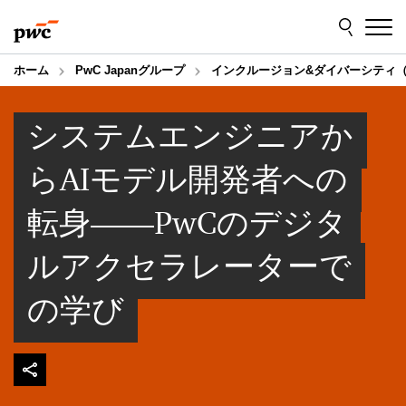
Skip
Skip
to
to
content
footer
ホーム
PwC Japanグループ
インクルージョン&ダイバーシティ（
システムエンジニアか
らAIモデル開発者への
転身――PwCのデジタ
ルアクセラレーターで
の学び