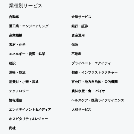
業種別サービス
自動車
金融サービス
重工業・エンジニアリング
銀行・証券
産業機械
資産運用
素材・化学
保険
エネルギー・資源・鉱業
不動産
建設
プライベート・エクイティ
運輸・物流
都市・インフラストラクチャー
消費財・小売・流通
官公庁・地方自治体・公的機関
テクノロジー
農林水産・食 ・バイオ
情報通信
ヘルスケア・医薬ライフサイエンス
エンタテイメント&メディア
人材サービス
ホスピタリティ&レジャー
商社