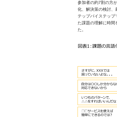
参加者の約7割の方
化、解決策の検討、
テップバイステップ
た課題の理解に時間
た。