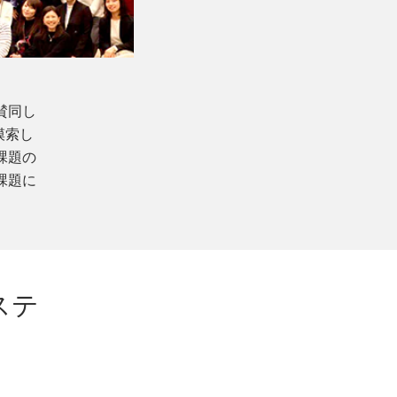
賛同し
模索し
課題の
課題に
ステ