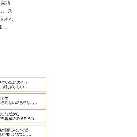
の言語
し、ス
示され
まし