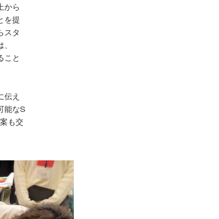
上から
とを提
らスタ
は、
ること
に伝え
可能なS
提案も交