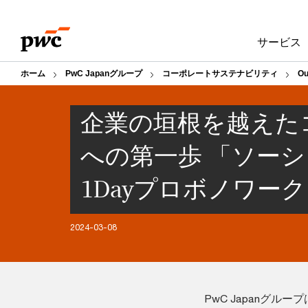
Skip
Skip
to
to
サービス
content
footer
ホーム
PwC Japanグループ
コーポレートサステナビリティ
Ou
企業の垣根を越えた
への第一歩 「ソー
1Dayプロボノワー
2024-03-08
PwC Japanグ