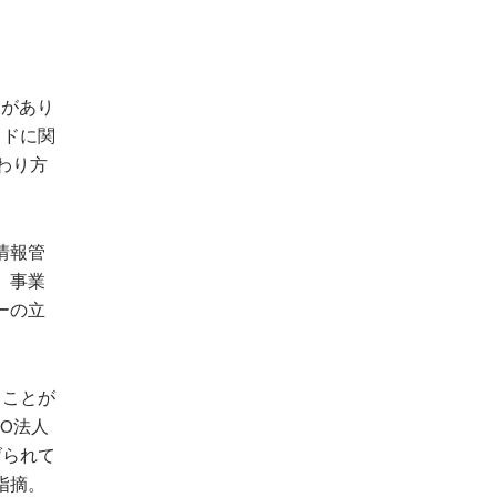
題があり
ッドに関
わり方
情報管
、事業
ーの立
ることが
O法人
げられて
指摘。