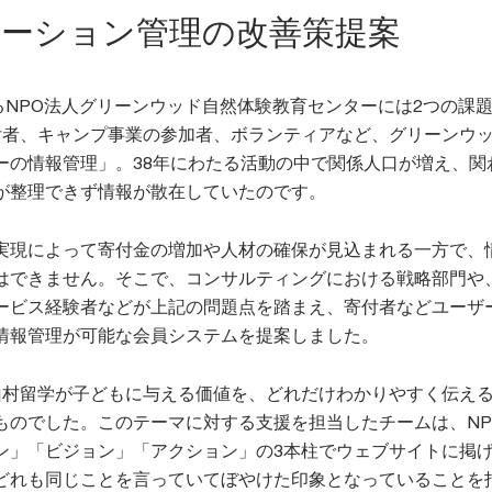
レーション管理の改善策提案
るNPO法人グリーンウッド自然体験教育センターには2つの課
付者、キャンプ事業の参加者、ボランティアなど、グリーンウ
ーの情報管理」。38年にわたる活動の中で関係人口が増え、関
が整理できず情報が散在していたのです。
実現によって寄付金の増加や人材の確保が見込まれる一方で、
はできません。そこで、コンサルティングにおける戦略部門や
ービス経験者などが上記の問題点を踏まえ、寄付者などユーザ
情報管理が可能な会員システムを提案しました。
山村留学が子どもに与える価値を、どれだけわかりやすく伝え
ものでした。このテーマに対する支援を担当したチームは、NP
ン」「ビジョン」「アクション」の3本柱でウェブサイトに掲
どれも同じことを言っていてぼやけた印象となっていることを