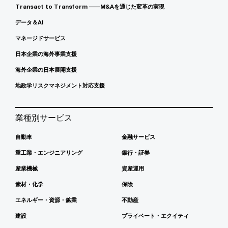
Transact to Transform ――M&Aを通じた変革の実現
データ＆AI
マネージドサービス
日本企業の海外事業支援
海外企業の日本展開支援
地政学リスクマネジメント対応支援
業種別サービス
自動車
金融サービス
重工業・エンジニアリング
銀行・証券
産業機械
資産運用
素材・化学
保険
エネルギー・資源・鉱業
不動産
建設
プライベート・エクイティ