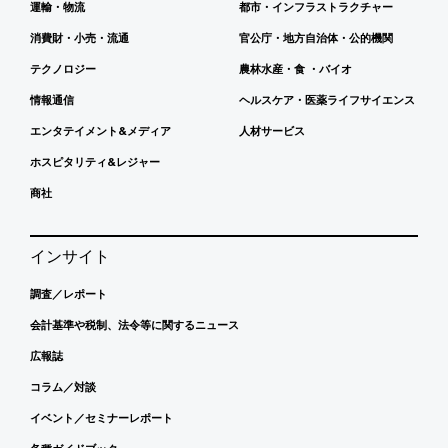
運輸・物流
都市・インフラストラクチャー
消費財・小売・流通
官公庁・地方自治体・公的機関
テクノロジー
農林水産・食 ・バイオ
情報通信
ヘルスケア・医薬ライフサイエンス
エンタテイメント&メディア
人材サービス
ホスピタリティ&レジャー
商社
インサイト
調査／レポート
会計基準や税制、法令等に関するニュース
広報誌
コラム／対談
イベント／セミナーレポート