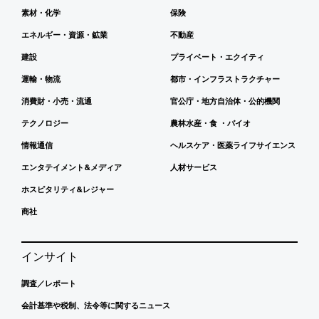
素材・化学
保険
エネルギー・資源・鉱業
不動産
建設
プライベート・エクイティ
運輸・物流
都市・インフラストラクチャー
消費財・小売・流通
官公庁・地方自治体・公的機関
テクノロジー
農林水産・食 ・バイオ
情報通信
ヘルスケア・医薬ライフサイエンス
エンタテイメント&メディア
人材サービス
ホスピタリティ&レジャー
商社
インサイト
調査／レポート
会計基準や税制、法令等に関するニュース