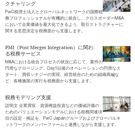
クチャリング
PwC税理士法人とグローバルネットワークの国際税
務プロフェッショナルが有機的に統合し、クロスボーダーM&A
において企業価値を最大化できるよう、取引ストラクチャーに
関する意思決定を税務面から支援します。
PMI（Post Merger Integration）に関わ
る税務サービス
M&Aにおける統合プロセスの状況に応じて、案件の
円滑なクロージング、Day1以後のオペレーションの円滑なス
タート、買収シナジーの実現、経営統合のための組織再編な
ど、各種施策の実行を税務面から支援します。
税務モデリング支援
説明文 企業買収、資源権益投資などの価値評価の
ためのバリュエーションモデルにおける税務関連項
目の設定・検証を、PwC Japanグループおよびグローバルネ
ットワークのメンバーファームと連携しながら支援します。