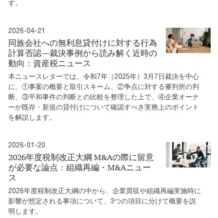
す。
2026-04-21
同族会社への無利息貸付けに対する行為
計算否認―裁決事例から読み解く近時の
動向：資産税ニュース
本ニュースレターでは、令和7年（2025年）3月7日裁決を中心
に、①事案の概要と取引スキーム、②争点に対する審判所の判
断、③平和事件の判断との比較を整理した上で、④企業オーナ
ーが既存・新規の貸付けについて確認すべき実務上のポイント
を解説します。
2026-01-20
2026年度税制改正大綱 M&Aの際に留意
が必要な論点：組織再編・M&Aニュー
ス
2026年度税制改正大綱の中から、企業買収や組織再編実施時に
影響が想定される事項について、3つの項目に分けて概要を説
明します。