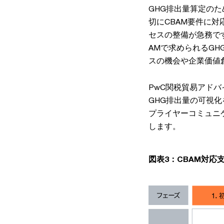
GHG排出量算定の
切にCBAM要件に
セスの整備が急務で
AMで求められるGH
スの機会や企業価値
PwC関税貿易アドバ
GHG排出量の可視
プライヤーコミュニ
します。
図表3：CBAM対応