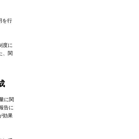
明を行
制度に
た、関
成
出量に関
報告に
が効果