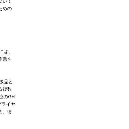
ついて
ための
には、
作業を
扱品と
る複数
位のGH
プライヤ
め、情