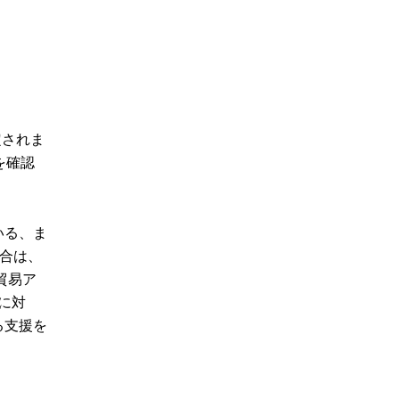
定されま
を確認
いる、ま
合は、
貿易ア
に対
る支援を