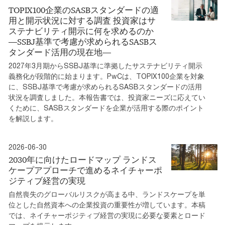
TOPIX100企業のSASBスタンダードの適
用と開示状況に対する調査 投資家はサ
ステナビリティ開示に何を求めるのか
―SSBJ基準で考慮が求められるSASBス
タンダード活用の現在地―
2027年3月期からSSBJ基準に準拠したサステナビリティ開示
義務化が段階的に始まります。PwCは、TOPIX100企業を対象
に、SSBJ基準で考慮が求められるSASBスタンダードの活用
状況を調査しました。本報告書では、投資家ニーズに応えてい
くために、SASBスタンダードを企業が活用する際のポイント
を解説します。
2026-06-30
2030年に向けたロードマップ ランドス
ケープアプローチで進めるネイチャーポ
ジティブ経営の実現
自然喪失のグローバルリスクが高まる中、ランドスケープを単
位とした自然資本への企業投資の重要性が増しています。本稿
では、ネイチャーポジティブ経営の実現に必要な要素とロード