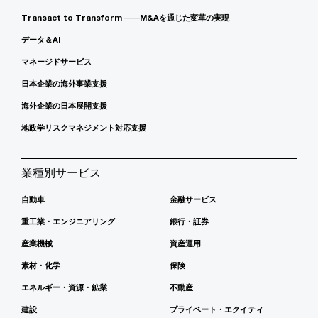
Transact to Transform ――M&Aを通じた変革の実現
データ＆AI
マネージドサービス
日本企業の海外事業支援
海外企業の日本展開支援
地政学リスクマネジメント対応支援
業種別サービス
自動車
金融サービス
重工業・エンジニアリング
銀行・証券
産業機械
資産運用
素材・化学
保険
エネルギー・資源・鉱業
不動産
建設
プライベート・エクイティ