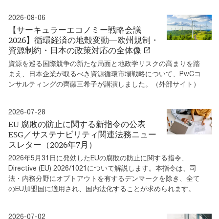
2026-08-06
【サーキュラーエコノミー戦略会議
2026】循環経済の地殻変動―欧州規制・
資源制約・日本の政策対応の全体像
資源を巡る国際競争の新たな局面と地政学リスクの高まりを踏
まえ、日本企業が取るべき資源循環市場戦略について、PwCコ
ンサルティングの齊藤三希子が講演しました。（外部サイト）
2026-07-28
EU 腐敗の防止に関する新指令の公表
ESG／サステナビリティ関連法務ニュー
スレター（2026年7月）
2026年5月31日に発効したEUの腐敗の防止に関する指令、
Directive (EU) 2026/1021について解説します。本指令は、司
法・内務分野にオプトアウトを有するデンマークを除き、全て
のEU加盟国に適用され、国内法化することが求められます。
2026-07-02