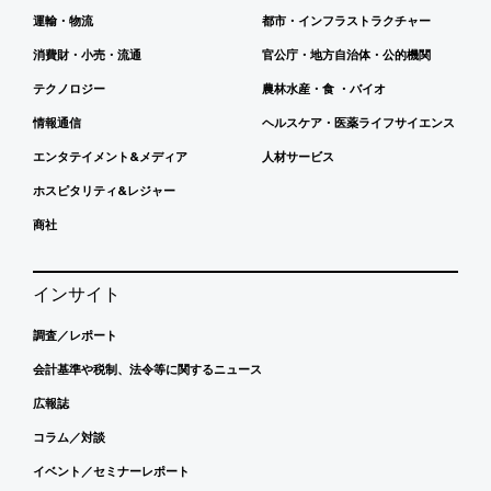
運輸・物流
都市・インフラストラクチャー
消費財・小売・流通
官公庁・地方自治体・公的機関
テクノロジー
農林水産・食 ・バイオ
情報通信
ヘルスケア・医薬ライフサイエンス
エンタテイメント&メディア
人材サービス
ホスピタリティ&レジャー
商社
インサイト
調査／レポート
会計基準や税制、法令等に関するニュース
広報誌
コラム／対談
イベント／セミナーレポート