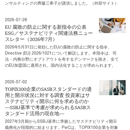
ンサルティングの齊藤三希子が講演しました。（外部サイト）
2026-07-28
EU 腐敗の防止に関する新指令の公表
ESG／サステナビリティ関連法務ニュー
スレター（2026年7月）
2026年5月31日に発効したEUの腐敗の防止に関する指令、
Directive (EU) 2026/1021について解説します。本指令は、司
法・内務分野にオプトアウトを有するデンマークを除き、全て
のEU加盟国に適用され、国内法化することが求められます。
2026-07-02
TOPIX100企業のSASBスタンダードの適
用と開示状況に対する調査 投資家はサ
ステナビリティ開示に何を求めるのか
―SSBJ基準で考慮が求められるSASBス
タンダード活用の現在地―
2027年3月期からSSBJ基準に準拠したサステナビリティ開示
義務化が段階的に始まります。PwCは、TOPIX100企業を対象