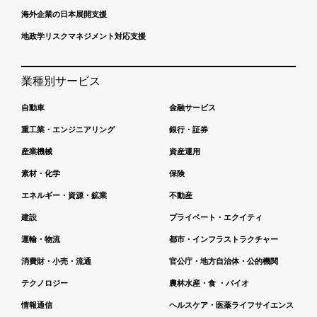
海外企業の日本展開支援
地政学リスクマネジメント対応支援
業種別サービス
自動車
金融サービス
重工業・エンジニアリング
銀行・証券
産業機械
資産運用
素材・化学
保険
エネルギー・資源・鉱業
不動産
建設
プライベート・エクイティ
運輸・物流
都市・インフラストラクチャー
消費財・小売・流通
官公庁・地方自治体・公的機関
テクノロジー
農林水産・食 ・バイオ
情報通信
ヘルスケア・医薬ライフサイエンス