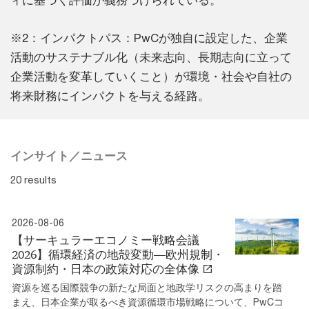
ィに基づく評価が義務づけられている。
※2：インパクトパス：PwCが独自に設定した、企業
活動のサステナブル化（未来志向、長期志向に立って
企業活動を変革していくこと）が環境・社会や自社の
将来財務にインパクトを与える経路。
インサイト／ニュース
20 results
2026-08-06
【サーキュラーエコノミー戦略会議
2026】循環経済の地殻変動―欧州規制・
資源制約・日本の政策対応の全体像
資源を巡る国際競争の新たな局面と地政学リスクの高まりを踏
まえ、日本企業が取るべき資源循環市場戦略について、PwCコ