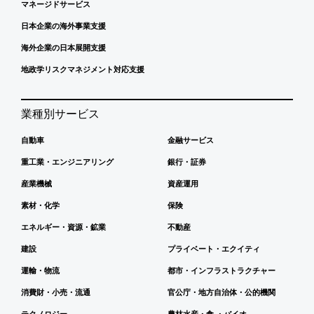
マネージドサービス
日本企業の海外事業支援
海外企業の日本展開支援
地政学リスクマネジメント対応支援
業種別サービス
自動車
金融サービス
重工業・エンジニアリング
銀行・証券
産業機械
資産運用
素材・化学
保険
エネルギー・資源・鉱業
不動産
建設
プライベート・エクイティ
運輸・物流
都市・インフラストラクチャー
消費財・小売・流通
官公庁・地方自治体・公的機関
テクノロジー
農林水産・食 ・バイオ