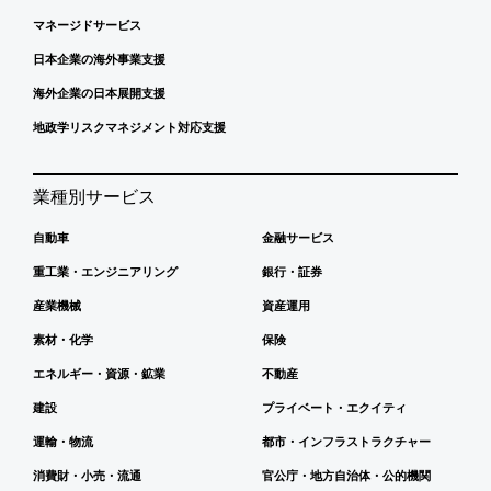
マネージドサービス
日本企業の海外事業支援
海外企業の日本展開支援
地政学リスクマネジメント対応支援
業種別サービス
自動車
金融サービス
重工業・エンジニアリング
銀行・証券
産業機械
資産運用
素材・化学
保険
エネルギー・資源・鉱業
不動産
建設
プライベート・エクイティ
運輸・物流
都市・インフラストラクチャー
消費財・小売・流通
官公庁・地方自治体・公的機関