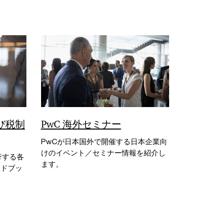
び税制
PwC 海外セミナー
PwCが日本国外で開催する日本企業向
けのイベント／セミナー情報を紹介し
行する各
ます。
イドブッ