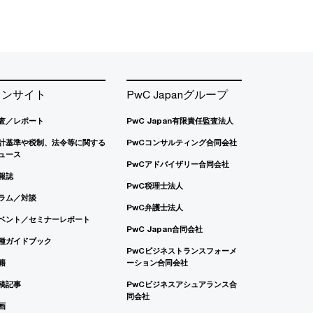
インサイト
PwC Japanグループ
査／レポート
PwC Japan有限責任監査法人
計基準や税制、法令等に関する
PwCコンサルティング合同会社
ュース
PwCアドバイザリー合同会社
報誌
PwC税理士法人
ラム／対談
PwC弁護士法人
ベント／セミナーレポート
PwC Japan合同会社
種ガイドブック
PwCビジネストランスフォーメ
籍
ーション合同会社
稿記事
PwCビジネスアシュアランス合
同会社
画