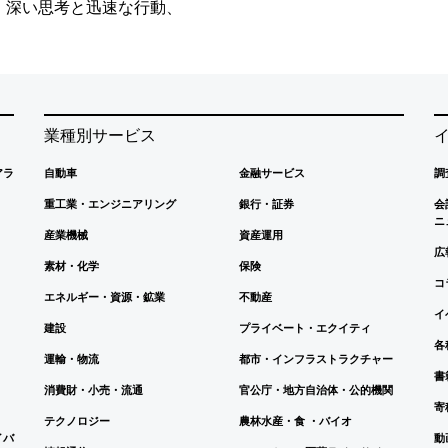
、深い思考と迅速な行動、
業種別サービス
アラ
自動車
金融サービス
調
重工業・エンジニアリング
銀行・証券
会
ニ
産業機械
資産運用
広
素材・化学
保険
コ
エネルギー・資源・鉱業
不動産
イ
建設
プライベート・エクイティ
各
運輸・物流
都市・インフラストラクチャー
書
消費財・小売・流通
官公庁・地方自治体・公的機関
寄
テクノロジー
農林水産・食 ・バイオ
イバ
動