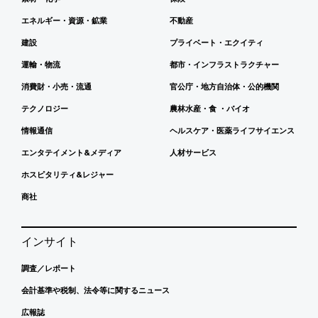
エネルギー・資源・鉱業
不動産
建設
プライベート・エクイティ
運輸・物流
都市・インフラストラクチャー
消費財・小売・流通
官公庁・地方自治体・公的機関
テクノロジー
農林水産・食 ・バイオ
情報通信
ヘルスケア・医薬ライフサイエンス
エンタテイメント&メディア
人材サービス
ホスピタリティ&レジャー
商社
インサイト
調査／レポート
会計基準や税制、法令等に関するニュース
広報誌