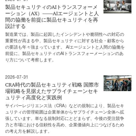
製品セキュリティのAIトランスフォーメ
ーション（AX）――AIエージェントと人
間の協働を前提に製品セキュリティを再
設計する
製造業では、製品に起因したインシデントや脆弱性への対応の
重要性が高まる中、製品セキュリティに対する社会・顧客から
の要請も年々強まっています。 AIエージェントと人間の協働を
前提に、製品セキュリティのAIトランスフォーメーションのあ
り方について考察します。
2026-07-31
CRA時代の製品セキュリティ戦略 国際市
場戦略を見据えたサプライチェーンセキ
ュリティ高度化と実践例
サイバーレジリエンス法（CRA）などの規制により、製品セキ
ュリティの管理範囲は企業単体からサプライチェーン全体へ拡
張しています。単なる規制対応にとどまらず、今後の受注競争
力と市場における信頼性を高め、企業価値向上につなげるため
の考え方を解説します。